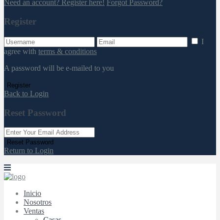
Need an account? Register here!
Forgot Password?
Register
I
agree with
terms & conditions
A password will be e-mailed to you
Register
Back to Login
Reset Password
Reset Password
Return to Login
Inicio
Nosotros
Ventas
Casas