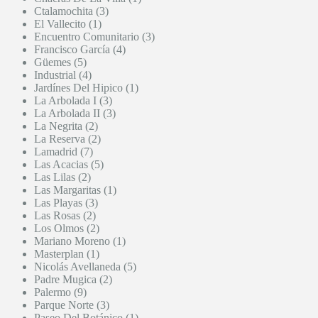
Ctalamochita (3)
El Vallecito (1)
Encuentro Comunitario (3)
Francisco García (4)
Güemes (5)
Industrial (4)
Jardínes Del Hipico (1)
La Arbolada I (3)
La Arbolada II (3)
La Negrita (2)
La Reserva (2)
Lamadrid (7)
Las Acacias (5)
Las Lilas (2)
Las Margaritas (1)
Las Playas (3)
Las Rosas (2)
Los Olmos (2)
Mariano Moreno (1)
Masterplan (1)
Nicolás Avellaneda (5)
Padre Mugica (2)
Palermo (9)
Parque Norte (3)
Paseo Del Botánico (1)