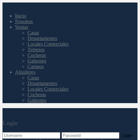
Inicio
Nosotros
Ventas
Casas
Departamentos
Locales Comerciales
Terrenos
Cocheras
Galpones
Campos
Alquileres
Casas
Departamentos
Locales Comerciales
Cocheras
Galpones
Login
Login