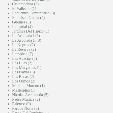
Ctalamochita (3)
El Vallecito (1)
Encuentro Comunitario (3)
Francisco García (4)
Güemes (5)
Industrial (4)
Jardínes Del Hipico (1)
La Arbolada I (3)
La Arbolada II (3)
La Negrita (2)
La Reserva (2)
Lamadrid (7)
Las Acacias (5)
Las Lilas (2)
Las Margaritas (1)
Las Playas (3)
Las Rosas (2)
Los Olmos (2)
Mariano Moreno (1)
Masterplan (1)
Nicolás Avellaneda (5)
Padre Mugica (2)
Palermo (9)
Parque Norte (3)
Paseo Del Botánico (1)