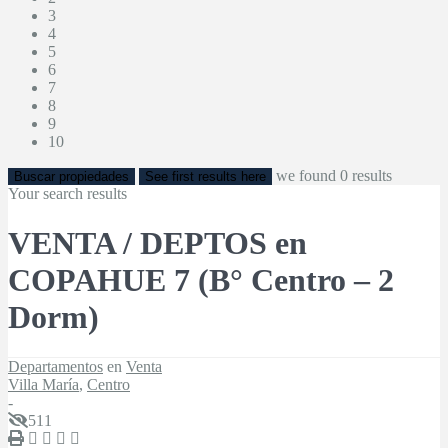
3
4
5
6
7
8
9
10
we found
0
results
Buscar propiedades
See first results here
Your search results
VENTA / DEPTOS en
COPAHUE 7 (B° Centro – 2
Dorm)
Departamentos
en
Venta
Villa María
,
Centro
-
511