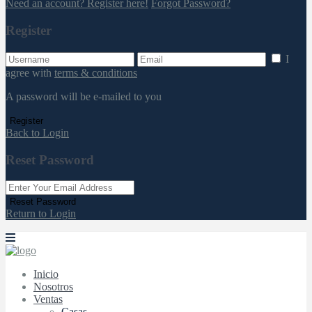
Need an account? Register here!
Forgot Password?
Register
I
agree with
terms & conditions
A password will be e-mailed to you
Register
Back to Login
Reset Password
Reset Password
Return to Login
Inicio
Nosotros
Ventas
Casas