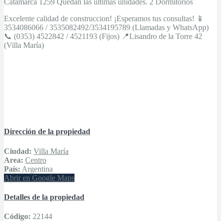
Catamarca 1259 Quedan las ultimas unidades. 2 Dormitorios
Excelente calidad de construccion! ¡Esperamos tus consultas! 📱
3534086066 / 3535082492/3534195789 (Llamadas y WhatsApp)
📞 (0353) 4522842 / 4521193 (Fijos) 📍Lisandro de la Torre 42
(Villa María)
Dirección de la propiedad
Ciudad:
Villa María
Area:
Centro
País:
Argentina
Abrir en Google Maps
Detalles de la propiedad
Código:
22144