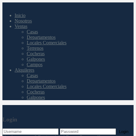
Inicio
Nosotros
Ventas
Casas
Departamentos
Locales Comerciales
Terrenos
Cocheras
Galpones
Campos
Alquileres
Casas
Departamentos
Locales Comerciales
Cocheras
Galpones
Login
Login