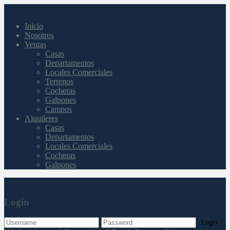
Inicio
Nosotros
Ventas
Casas
Departamentos
Locales Comerciales
Terrenos
Cocheras
Galpones
Campos
Alquileres
Casas
Departamentos
Locales Comerciales
Cocheras
Galpones
Login
Login