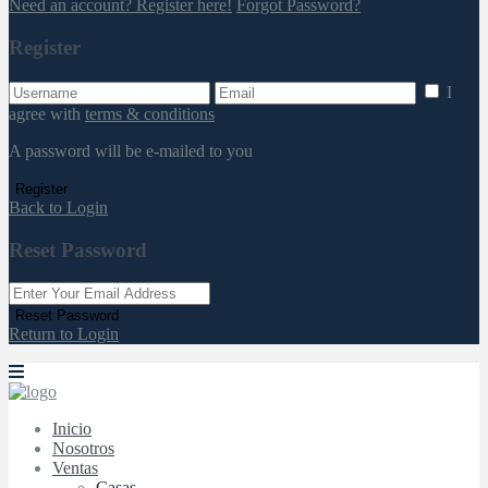
Need an account? Register here!
Forgot Password?
Register
I
agree with
terms & conditions
A password will be e-mailed to you
Register
Back to Login
Reset Password
Reset Password
Return to Login
Inicio
Nosotros
Ventas
Casas