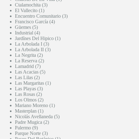
Ctalamochita (3)
El Vallecito (1)
Encuentro Comunitario (3)
Francisco García (4)
Güemes (5)
Industrial (4)
Jardínes Del Hipico (1)
La Arbolada I (3)
La Arbolada II (3)
La Negrita (2)
La Reserva (2)
Lamadrid (7)
Las Acacias (5)
Las Lilas (2)
Las Margaritas (1)
Las Playas (3)
Las Rosas (2)
Los Olmos (2)
Mariano Moreno (1)
Masterplan (1)
Nicolás Avellaneda (5)
Padre Mugica (2)
Palermo (9)
Parque Norte (3)
Paseo Del Botánico (1)