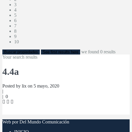
3
4
5
6
7
8
9
10
we found
0
results
Buscar propiedades
See first results here
Your search results
4.4a
Posted by lix on 5 mayo, 2020
|
|
0
Web por Del Mundo Comunicación
INICIO