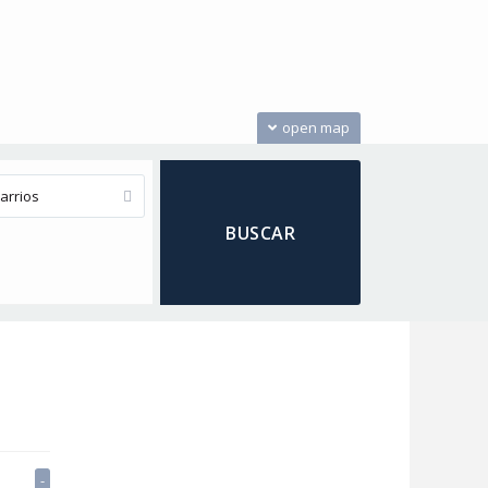
open map
arrios
-