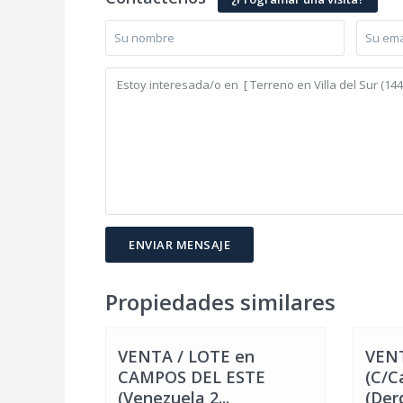
Campos
del Este
,
Pal
Propiedades similares
5
Villa María
5
Villa M
VENTA / LOTE en
VEN
CAMPOS DEL ESTE
(C/C
(Venezuela 2...
(Derq