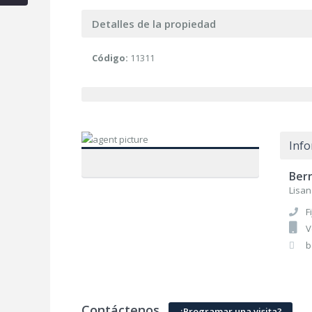
Detalles de la propiedad
Código:
11311
Inf
Berr
Lisan
F
V
b
Contáctenos
¿Programar una visita?