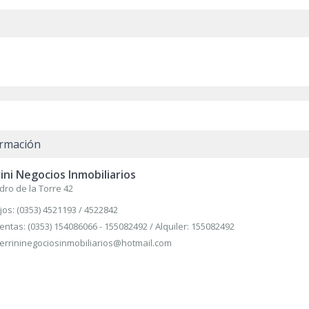
ormación
ini Negocios Inmobiliarios
dro de la Torre 42
ijos: (0353) 4521193 / 4522842
entas: (0353) 154086066 - 155082492 / Alquiler: 155082492
errininegociosinmobiliarios@hotmail.com