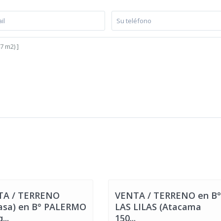
Las
Lilas
,
ermo
,
Villa
aría
6
Nueva
TA / TERRENO
VENTA / TERRENO en B°
asa) en B° PALERMO
LAS LILAS (Atacama
...
150...