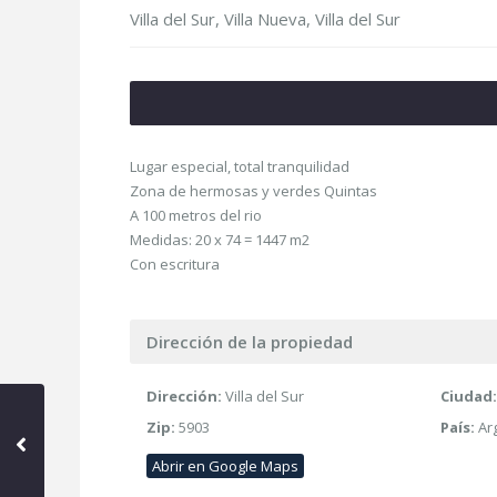
Villa del Sur,
Villa Nueva
,
Villa del Sur
Lugar especial, total tranquilidad
Zona de hermosas y verdes Quintas
A 100 metros del rio
Medidas: 20 x 74 = 1447 m2
Con escritura
Dirección de la propiedad
Dirección:
Villa del Sur
Ciudad:
Zip:
5903
País:
Ar
Abrir en Google Maps