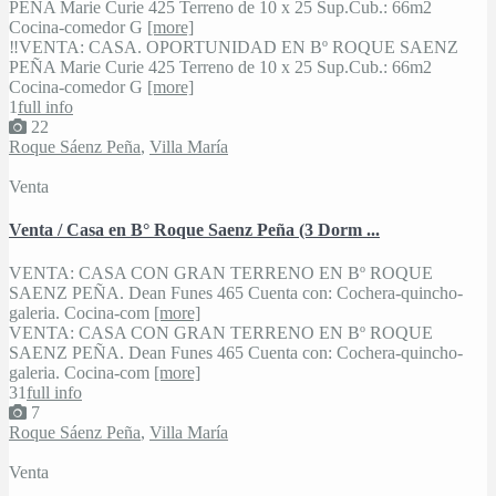
PEÑA Marie Curie 425 Terreno de 10 x 25 Sup.Cub.: 66m2
Cocina-comedor G
[more]
‼VENTA: CASA. OPORTUNIDAD EN Bº ROQUE SAENZ
PEÑA Marie Curie 425 Terreno de 10 x 25 Sup.Cub.: 66m2
Cocina-comedor G
[more]
1
full info
22
Roque Sáenz Peña
,
Villa María
Venta
Venta / Casa en B° Roque Saenz Peña (3 Dorm ...
VENTA: CASA CON GRAN TERRENO EN Bº ROQUE
SAENZ PEÑA. Dean Funes 465 Cuenta con: Cochera-quincho-
galeria. Cocina-com
[more]
VENTA: CASA CON GRAN TERRENO EN Bº ROQUE
SAENZ PEÑA. Dean Funes 465 Cuenta con: Cochera-quincho-
galeria. Cocina-com
[more]
3
1
full info
7
Roque Sáenz Peña
,
Villa María
Venta