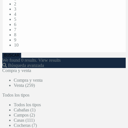
2
3
4
5
6
7
8
9
10
We found
0
results.
View results
Búsqueda avanzada
Compra y venta
Compra y venta
Venta (259)
Todos los tipos
Todos los tipos
Cabañas (1)
Campos (2)
Casas (111)
Cocheras (7)