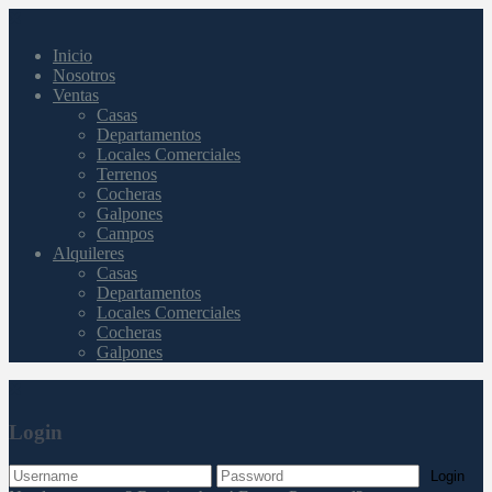
Inicio
Nosotros
Ventas
Casas
Departamentos
Locales Comerciales
Terrenos
Cocheras
Galpones
Campos
Alquileres
Casas
Departamentos
Locales Comerciales
Cocheras
Galpones
Login
Login