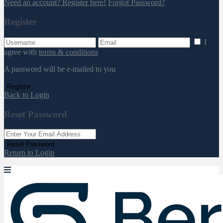
Need an account? Register here!
Forgot Password?
Register
I
agree with
terms & conditions
A password will be e-mailed to you
Register
Back to Login
Reset Password
Reset Password
Return to Login