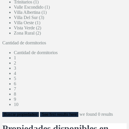
Trinitarios (1)
Valle Escondido (1)
Villa Albertina (1)
Villa Del Sur (3)
Villa Oeste (1)
Vista Verde (2)
Zona Rural (2)
Cantidad de dormitorios
Cantidad de dormitorios
1
2
3
4
5
6
7
8
9
10
we found
0
results
Buscar propiedades
See first results here
Propiedades disponibles en