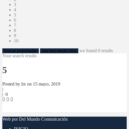
3
4
5
6
7
8
9
10
we found
0
results
Buscar propiedades
See first results here
Your search results
5
Posted by lix on 15 mayo, 2019
|
|
0
Web por Del Mundo Comunicación
INICIO