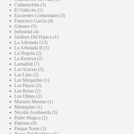
Ctalamochita (3)
El Vallecito (1)
Encuentro Comunitario (3)
Francisco García (4)
Güemes (5)
Industrial (4)
Jardínes Del Hipico (1)
La Arbolada I (3)
La Arbolada II (3)
La Negrita (2)
La Reserva (2)
Lamadrid (7)
Las Acacias (5)
Las Lilas (2)
Las Margaritas (1)
Las Playas (3)
Las Rosas (2)
Los Olmos (2)
Mariano Moreno (1)
Masterplan (1)
Nicolás Avellaneda (5)
Padre Mugica (2)
Palermo (9)
Parque Norte (3)
Paseo Del Botánico (1)