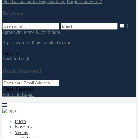
Need an account? Register here!
Forgot Password?
Register
I
agree with
terms & conditions
A password will be e-mailed to you
Register
Back to Login
Reset Password
Reset Password
Return to Login
Inicio
Nosotros
Ventas
Casas