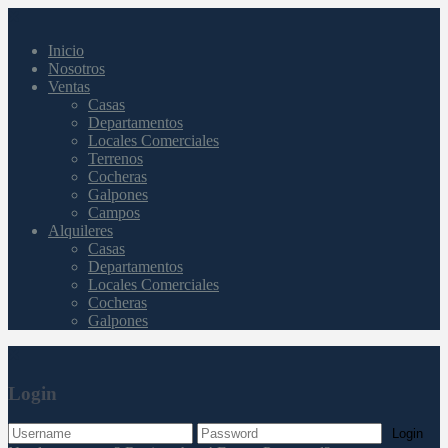
Inicio
Nosotros
Ventas
Casas
Departamentos
Locales Comerciales
Terrenos
Cocheras
Galpones
Campos
Alquileres
Casas
Departamentos
Locales Comerciales
Cocheras
Galpones
Login
Login