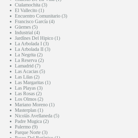
Ctalamochita (3)
El Vallecito (1)
Encuentro Comunitario (3)
Francisco García (4)
Güemes (5)
Industrial (4)
Jardínes Del Hipico (1)
La Arbolada I (3)
La Arbolada II (3)
La Negrita (2)
La Reserva (2)
Lamadrid (7)
Las Acacias (5)
Las Lilas (2)
Las Margaritas (1)
Las Playas (3)
Las Rosas (2)
Los Olmos (2)
Mariano Moreno (1)
Masterplan (1)
Nicolás Avellaneda (5)
Padre Mugica (2)
Palermo (9)
Parque Norte (3)
Paseo Del Botánico (1)