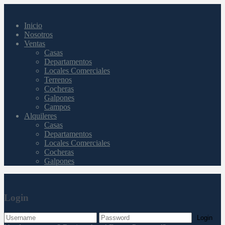
Inicio
Nosotros
Ventas
Casas
Departamentos
Locales Comerciales
Terrenos
Cocheras
Galpones
Campos
Alquileres
Casas
Departamentos
Locales Comerciales
Cocheras
Galpones
Login
Login