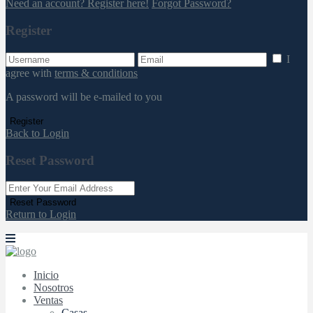
Need an account? Register here!
Forgot Password?
Register
I
agree with
terms & conditions
A password will be e-mailed to you
Register
Back to Login
Reset Password
Reset Password
Return to Login
Inicio
Nosotros
Ventas
Casas