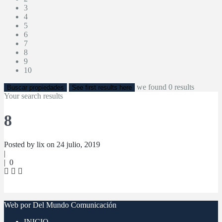
3
4
5
6
7
8
9
10
we found
0
results
Buscar propiedades
See first results here
Your search results
8
Posted by lix on 24 julio, 2019
|
|
0
Web por Del Mundo Comunicación
INICIO