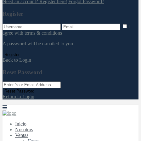
Need an account? Register here!
Forgot Password?
Register
I
agree with
terms & conditions
A password will be e-mailed to you
Register
Back to Login
Reset Password
Reset Password
Return to Login
Inicio
Nosotros
Ventas
Casas