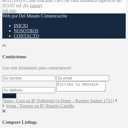
ROTONDA Calle Atacama 150 Con vista fantastica superficie de:
353.67 m2 ¡Es
[more]
full info
Web por Del Mundo Comunicación
INICIO
NOSOTROS
CONTACTO
Contáctenos
Use este formulario para contactarnos!
Enviar
Venta / Casa en Bº Pellegrini (4 Dorm – Ramiro Suárez 1711)
Venta / Terreno en B° Ramón Carrillo
Compare Listings