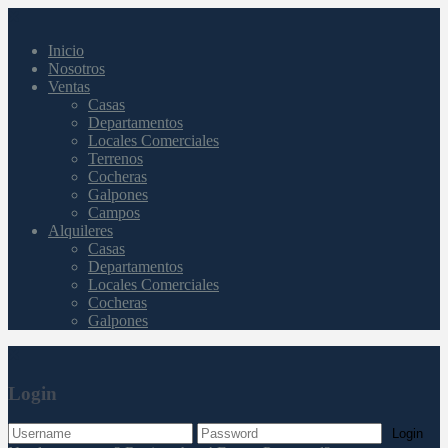
Inicio
Nosotros
Ventas
Casas
Departamentos
Locales Comerciales
Terrenos
Cocheras
Galpones
Campos
Alquileres
Casas
Departamentos
Locales Comerciales
Cocheras
Galpones
Login
Login