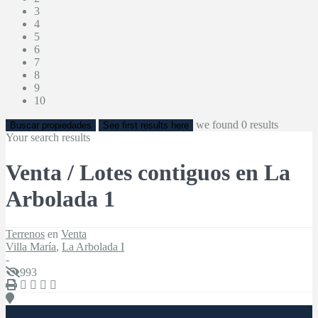
3
4
5
6
7
8
9
10
we found
0
results
Buscar propiedades
See first results here
Your search results
Venta / Lotes contiguos en La
Arbolada 1
Terrenos
en
Venta
Villa María
,
La Arbolada I
-
993