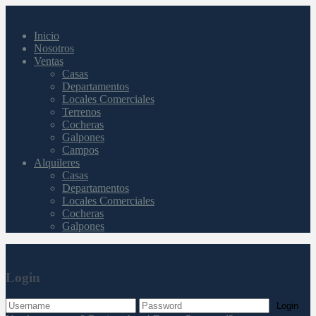
Inicio
Nosotros
Ventas
Casas
Departamentos
Locales Comerciales
Terrenos
Cocheras
Galpones
Campos
Alquileres
Casas
Departamentos
Locales Comerciales
Cocheras
Galpones
Login
Login