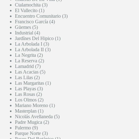
Ctalamochita (3)
El Vallecito (1)
Encuentro Comunitario (3)
Francisco García (4)
Güemes (5)
Industrial (4)
Jardínes Del Hipico (1)
La Arbolada I (3)
La Arbolada II (3)
La Negrita (2)
La Reserva (2)
Lamadrid (7)
Las Acacias (5)
Las Lilas (2)
Las Margaritas (1)
Las Playas (3)
Las Rosas (2)
Los Olmos (2)
Mariano Moreno (1)
Masterplan (1)
Nicolás Avellaneda (5)
Padre Mugica (2)
Palermo (9)
Parque Norte (3)
Paseo Del Botánico (1)