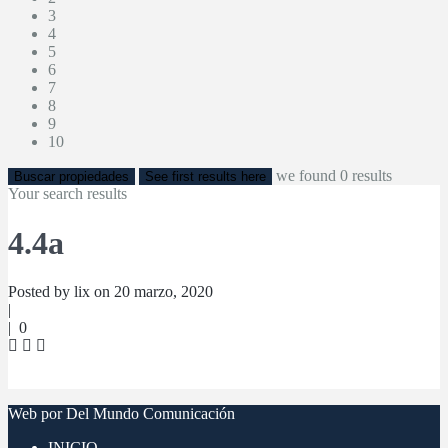
3
4
5
6
7
8
9
10
we found
0
results
Buscar propiedades
See first results here
Your search results
4.4a
Posted by lix on 20 marzo, 2020
|
|
0
Web por Del Mundo Comunicación
INICIO