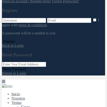
Need an account? Register here!
Forgot Password?
Register
I
agree with
terms & conditions
A password will be e-mailed to you
Register
Back to Login
Reset Password
Reset Password
Return to Login
Inicio
Nosotros
Ventas
Casas