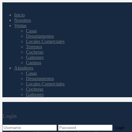
Inicio
Nosotros
Ventas
Casas
Departamentos
Locales Comerciales
Terrenos
Cocheras
Galpones
Campos
Alquileres
Casas
Departamentos
Locales Comerciales
Cocheras
Galpones
Login
Login