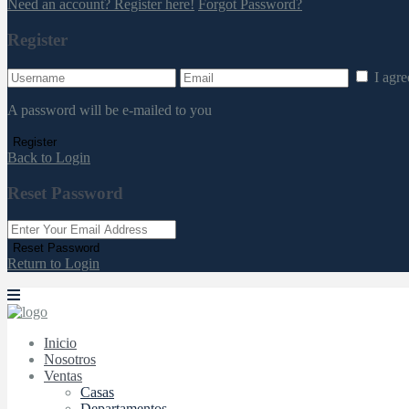
Need an account? Register here!
Forgot Password?
Register
I agr
A password will be e-mailed to you
Register
Back to Login
Reset Password
Reset Password
Return to Login
Inicio
Nosotros
Ventas
Casas
Departamentos