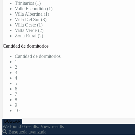
Trinitarios (1)
Valle Escondido (1)
Villa Albertina (1)
Villa Del Sur (3)
Villa Oeste (1)
Vista Verde (2)
Zona Rural (2)
Cantidad de dormitorios
Cantidad de dormitorios
1
2
3
4
5
6
7
8
9
10
We found
0
results.
View results
Búsqueda avanzada