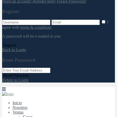
Need an account? Register here!
Forgot Password?
Register
I
agree with
terms & conditions
A password will be e-mailed to you
Register
Back to Login
Reset Password
Reset Password
Return to Login
Inicio
Nosotros
Ventas
Casas