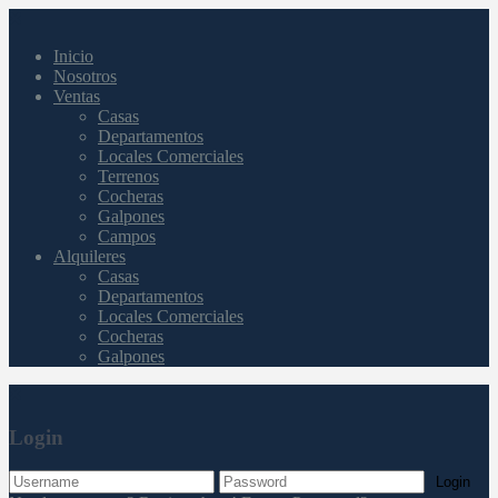
Inicio
Nosotros
Ventas
Casas
Departamentos
Locales Comerciales
Terrenos
Cocheras
Galpones
Campos
Alquileres
Casas
Departamentos
Locales Comerciales
Cocheras
Galpones
Login
Login