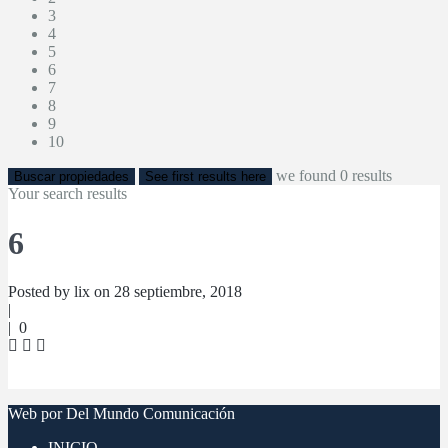
3
4
5
6
7
8
9
10
we found
0
results
Buscar propiedades
See first results here
Your search results
6
Posted by lix on 28 septiembre, 2018
|
|
0
Web por Del Mundo Comunicación
INICIO