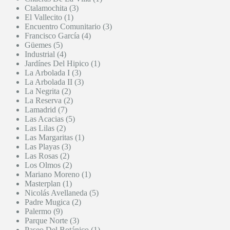
Ctalamochita (3)
El Vallecito (1)
Encuentro Comunitario (3)
Francisco García (4)
Güemes (5)
Industrial (4)
Jardínes Del Hipico (1)
La Arbolada I (3)
La Arbolada II (3)
La Negrita (2)
La Reserva (2)
Lamadrid (7)
Las Acacias (5)
Las Lilas (2)
Las Margaritas (1)
Las Playas (3)
Las Rosas (2)
Los Olmos (2)
Mariano Moreno (1)
Masterplan (1)
Nicolás Avellaneda (5)
Padre Mugica (2)
Palermo (9)
Parque Norte (3)
Paseo Del Botánico (1)