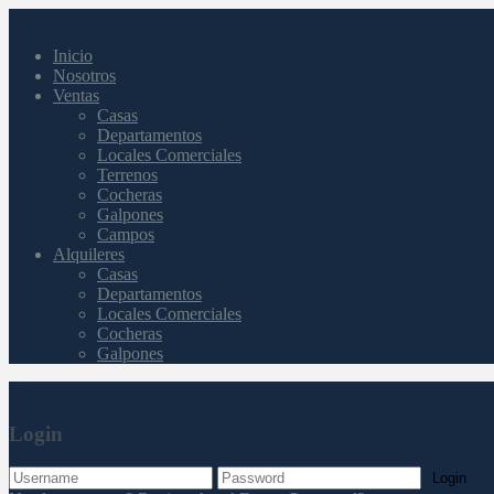
Inicio
Nosotros
Ventas
Casas
Departamentos
Locales Comerciales
Terrenos
Cocheras
Galpones
Campos
Alquileres
Casas
Departamentos
Locales Comerciales
Cocheras
Galpones
Login
Login