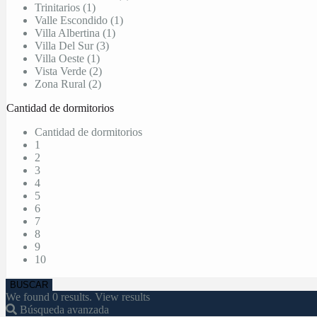
Trinitarios (1)
Valle Escondido (1)
Villa Albertina (1)
Villa Del Sur (3)
Villa Oeste (1)
Vista Verde (2)
Zona Rural (2)
Cantidad de dormitorios
Cantidad de dormitorios
1
2
3
4
5
6
7
8
9
10
We found
0
results.
View results
Búsqueda avanzada