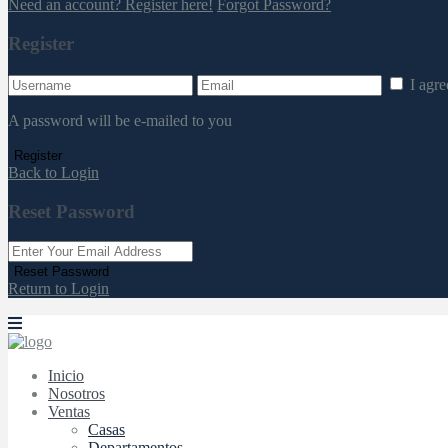
Need an account? Register here!
Forgot Password?
Register
I agr
A password will be e-mailed to you
Register
Back to Login
Reset Password
Reset Password
Return to Login
Inicio
Nosotros
Ventas
Casas
Departamentos