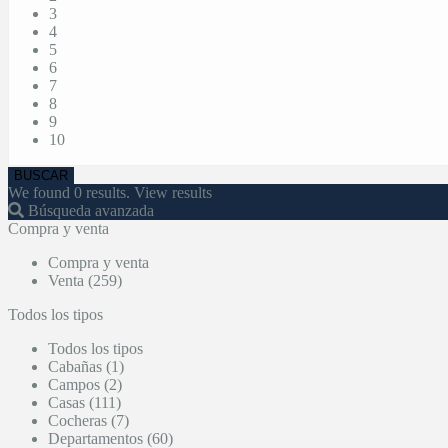
3
4
5
6
7
8
9
10
We found
0
results.
View results
Búsqueda avanzada
Compra y venta
Compra y venta
Venta (259)
Todos los tipos
Todos los tipos
Cabañas (1)
Campos (2)
Casas (111)
Cocheras (7)
Departamentos (60)