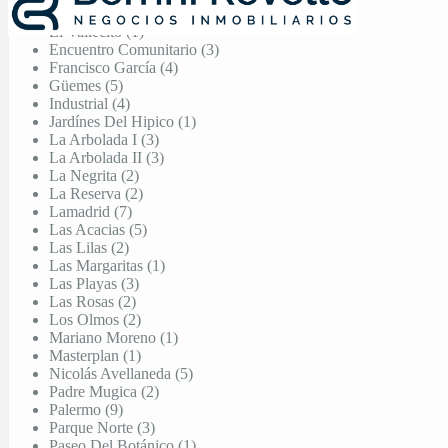
Ctalamochita (3)
El Vallecito (1)
Encuentro Comunitario (3)
Francisco García (4)
Güemes (5)
Industrial (4)
Jardínes Del Hipico (1)
La Arbolada I (3)
La Arbolada II (3)
La Negrita (2)
La Reserva (2)
Lamadrid (7)
Las Acacias (5)
Las Lilas (2)
Las Margaritas (1)
Las Playas (3)
Las Rosas (2)
Los Olmos (2)
Mariano Moreno (1)
Masterplan (1)
Nicolás Avellaneda (5)
Padre Mugica (2)
Palermo (9)
Parque Norte (3)
Paseo Del Botánico (1)