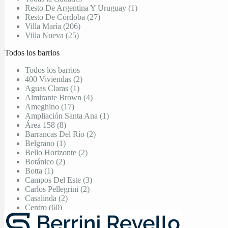
Resto De Argentina Y Uruguay (1)
Resto De Córdoba (27)
Villa María (206)
Villa Nueva (25)
Todos los barrios
Todos los barrios
400 Viviendas (2)
Aguas Claras (1)
Almirante Brown (4)
Ameghino (17)
Ampliación Santa Ana (1)
Área 158 (8)
Barrancas Del Río (2)
Belgrano (1)
Bello Horizonte (2)
Botánico (2)
Botta (1)
Campos Del Este (3)
Carlos Pellegrini (2)
Casalinda (2)
Centro (60)
Centro Villa Nueva (7)
Chacras De La Villa (1)