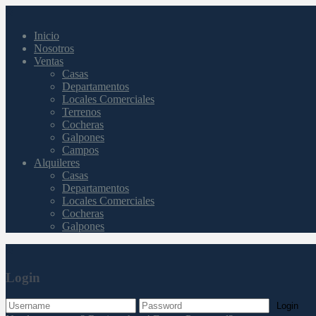
Inicio
Nosotros
Ventas
Casas
Departamentos
Locales Comerciales
Terrenos
Cocheras
Galpones
Campos
Alquileres
Casas
Departamentos
Locales Comerciales
Cocheras
Galpones
Login
Login