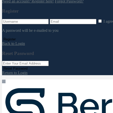
Need an account? Register here!
Forgot Password?
Register
I agr
A password will be e-mailed to you
Register
Back to Login
Reset Password
Reset Password
Return to Login