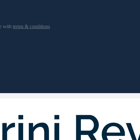
ee with
terms & conditions