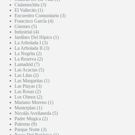
Ctalamochita (3)
El Vallecito (1)
Encuentro Comunitario (3)
Francisco García (4)
Güemes (5)
Industrial (4)
Jardínes Del Hipico (1)
La Arbolada I (3)
La Arbolada II (3)
La Negrita (2)
La Reserva (2)
Lamadrid (7)
Las Acacias (5)
Las Lilas (2)
Las Margaritas (1)
Las Playas (3)
Las Rosas (2)
Los Olmos (2)
Mariano Moreno (1)
Masterplan (1)
Nicolás Avellaneda (5)
Padre Mugica (2)
Palermo (9)
Parque Norte (3)
Paseo Del Botánico (1)