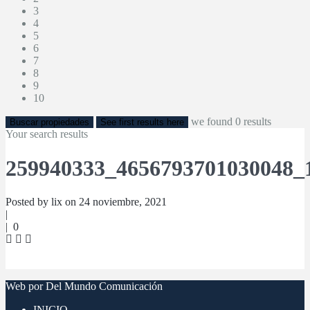
3
4
5
6
7
8
9
10
we found
0
results
Buscar propiedades
See first results here
Your search results
259940333_4656793701030048_
Posted by lix on 24 noviembre, 2021
|
|
0
Web por Del Mundo Comunicación
INICIO