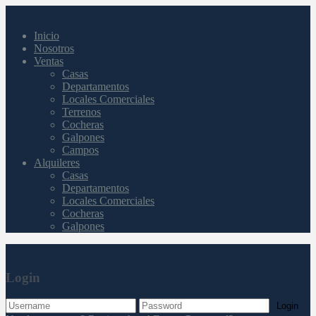
Inicio
Nosotros
Ventas
Casas
Departamentos
Locales Comerciales
Terrenos
Cocheras
Galpones
Campos
Alquileres
Casas
Departamentos
Locales Comerciales
Cocheras
Galpones
Login
Login