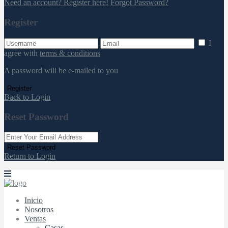
Need an account? Register here!
Forgot Password?
Register
I
agree with
terms & conditions
A password will be e-mailed to you
Register
Back to Login
Reset Password
Reset Password
Return to Login
Inicio
Nosotros
Ventas
Casas