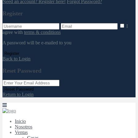
Need an account? Register here!
Forgot Password?
Register
I
agree with
terms & conditions
A password will be e-mailed to you
Register
Back to Login
Reset Password
Reset Password
Return to Login
Inicio
Nosotros
Ventas
Casas