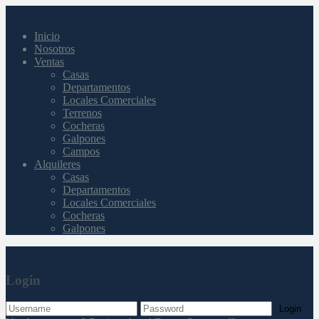
Inicio
Nosotros
Ventas
Casas
Departamentos
Locales Comerciales
Terrenos
Cocheras
Galpones
Campos
Alquileres
Casas
Departamentos
Locales Comerciales
Cocheras
Galpones
Login
Login