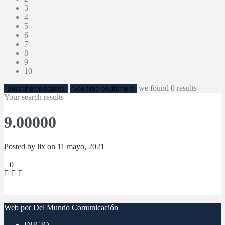
3
4
5
6
7
8
9
10
we found
0
results
Buscar propiedades
See first results here
Your search results
9.00000
Posted by lix on 11 mayo, 2021
|
|
0
Web por Del Mundo Comunicación
INICIO