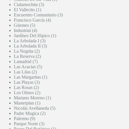
Ctalamochita (3)
El Vallecito (1)
Encuentro Comunitario (3)
Francisco García (4)
Güemes (5)
Industrial (4)
Jardínes Del Hipico (1)
La Arbolada I (3)
La Arbolada II (3)
La Negrita (2)
La Reserva (2)
Lamadrid (7)
Las Acacias (5)
Las Lilas (2)
Las Margaritas (1)
Las Playas (3)
Las Rosas (2)
Los Olmos (2)
Mariano Moreno (1)
Masterplan (1)
Nicolás Avellaneda (5)
Padre Mugica (2)
Palermo (9)
Parque Norte (3)
Paseo Del Botánico (1)