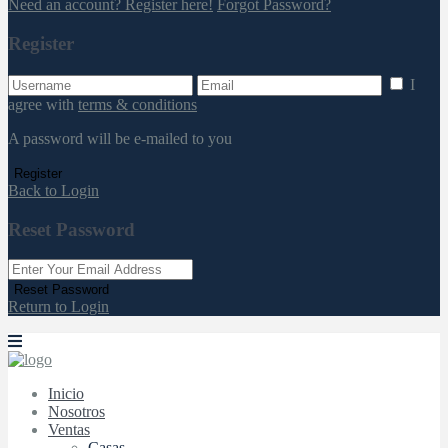
Need an account? Register here!
Forgot Password?
Register
I
agree with
terms & conditions
A password will be e-mailed to you
Register
Back to Login
Reset Password
Reset Password
Return to Login
Inicio
Nosotros
Ventas
Casas