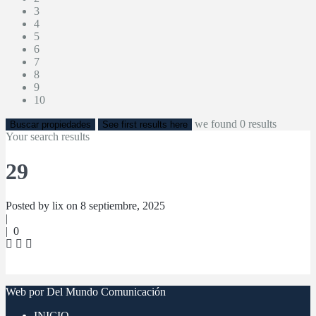
3
4
5
6
7
8
9
10
we found
0
results
Buscar propiedades
See first results here
Your search results
29
Posted by lix on 8 septiembre, 2025
|
|
0
Web por Del Mundo Comunicación
INICIO