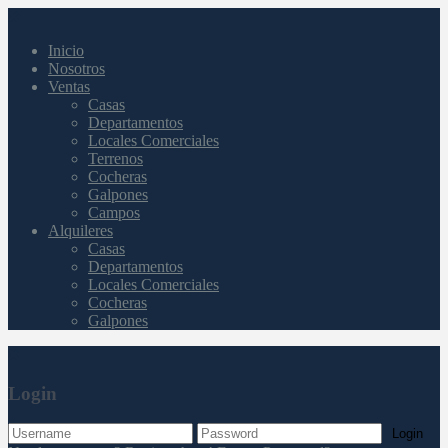
Inicio
Nosotros
Ventas
Casas
Departamentos
Locales Comerciales
Terrenos
Cocheras
Galpones
Campos
Alquileres
Casas
Departamentos
Locales Comerciales
Cocheras
Galpones
Login
Login