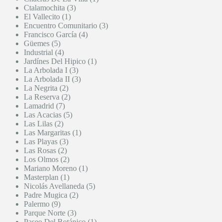
Ctalamochita (3)
El Vallecito (1)
Encuentro Comunitario (3)
Francisco García (4)
Güemes (5)
Industrial (4)
Jardínes Del Hipico (1)
La Arbolada I (3)
La Arbolada II (3)
La Negrita (2)
La Reserva (2)
Lamadrid (7)
Las Acacias (5)
Las Lilas (2)
Las Margaritas (1)
Las Playas (3)
Las Rosas (2)
Los Olmos (2)
Mariano Moreno (1)
Masterplan (1)
Nicolás Avellaneda (5)
Padre Mugica (2)
Palermo (9)
Parque Norte (3)
Paseo Del Botánico (1)