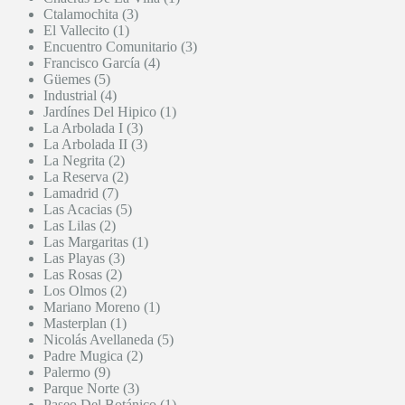
Ctalamochita (3)
El Vallecito (1)
Encuentro Comunitario (3)
Francisco García (4)
Güemes (5)
Industrial (4)
Jardínes Del Hipico (1)
La Arbolada I (3)
La Arbolada II (3)
La Negrita (2)
La Reserva (2)
Lamadrid (7)
Las Acacias (5)
Las Lilas (2)
Las Margaritas (1)
Las Playas (3)
Las Rosas (2)
Los Olmos (2)
Mariano Moreno (1)
Masterplan (1)
Nicolás Avellaneda (5)
Padre Mugica (2)
Palermo (9)
Parque Norte (3)
Paseo Del Botánico (1)