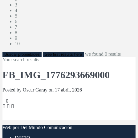
3
4
5
6
7
8
9
10
we found
0
results
Buscar propiedades
See first results here
Your search results
FB_IMG_1776293669000
Posted by Oscar Garay on 17 abril, 2026
|
|
0
Web por Del Mundo Comunicación
INICIO