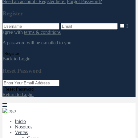
Need an account? Register here!
Forgot Password?
Register
I
agree with
terms & conditions
A password will be e-mailed to you
Register
Back to Login
Reset Password
Reset Password
Return to Login
Inicio
Nosotros
Ventas
Casas