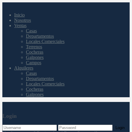
Inicio
Nosotros
Ventas
Casas
Departamentos
Locales Comerciales
Terrenos
Cocheras
Galpones
Campos
Alquileres
Casas
Departamentos
Locales Comerciales
Cocheras
Galpones
Login
Login