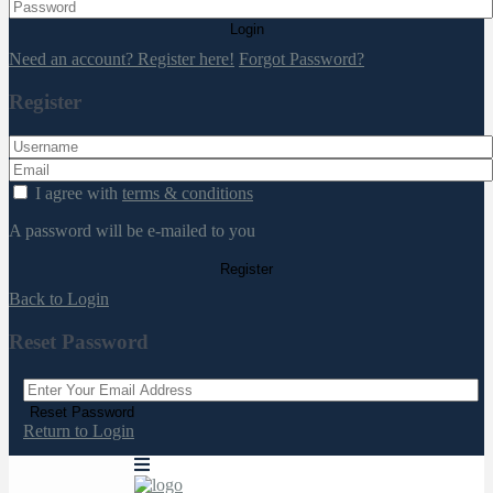
Login
Need an account? Register here!
Forgot Password?
Register
I agree with
terms & conditions
A password will be e-mailed to you
Register
Back to Login
Reset Password
Reset Password
Return to Login