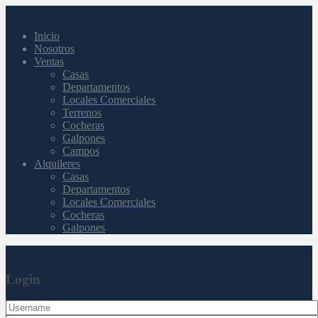
Inicio
Nosotros
Ventas
Casas
Departamentos
Locales Comerciales
Terrenos
Cocheras
Galpones
Campos
Alquileres
Casas
Departamentos
Locales Comerciales
Cocheras
Galpones
Login