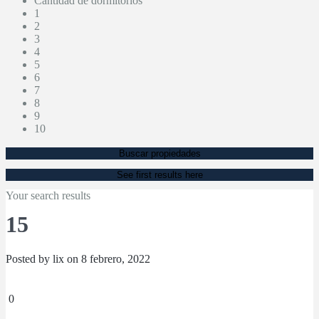
Cantidad de dormitorios
1
2
3
4
5
6
7
8
9
10
Buscar propiedades
See first results here
Your search results
15
Posted by lix on 8 febrero, 2022
0