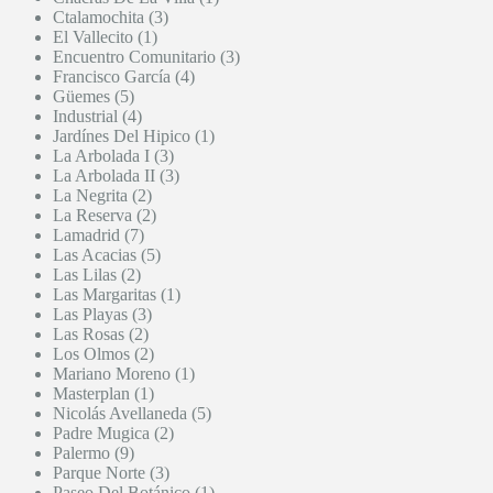
Ctalamochita (3)
El Vallecito (1)
Encuentro Comunitario (3)
Francisco García (4)
Güemes (5)
Industrial (4)
Jardínes Del Hipico (1)
La Arbolada I (3)
La Arbolada II (3)
La Negrita (2)
La Reserva (2)
Lamadrid (7)
Las Acacias (5)
Las Lilas (2)
Las Margaritas (1)
Las Playas (3)
Las Rosas (2)
Los Olmos (2)
Mariano Moreno (1)
Masterplan (1)
Nicolás Avellaneda (5)
Padre Mugica (2)
Palermo (9)
Parque Norte (3)
Paseo Del Botánico (1)