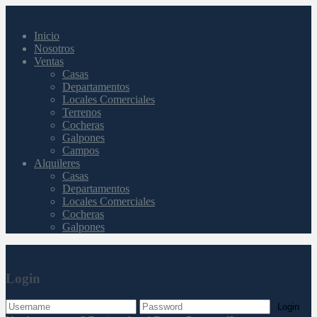
Inicio
Nosotros
Ventas
Casas
Departamentos
Locales Comerciales
Terrenos
Cocheras
Galpones
Campos
Alquileres
Casas
Departamentos
Locales Comerciales
Cocheras
Galpones
Login
Login