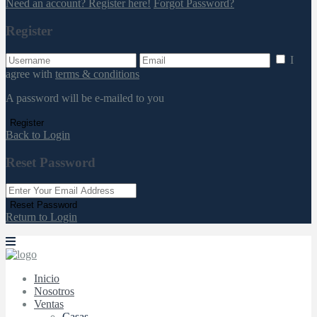
Need an account? Register here!
Forgot Password?
Register
I
agree with
terms & conditions
A password will be e-mailed to you
Register
Back to Login
Reset Password
Reset Password
Return to Login
Inicio
Nosotros
Ventas
Casas