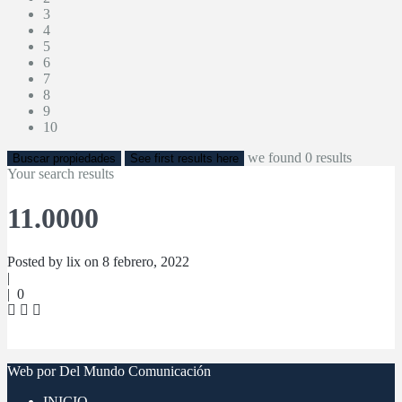
3
4
5
6
7
8
9
10
we found
0
results
Buscar propiedades
See first results here
Your search results
11.0000
Posted by lix on 8 febrero, 2022
|
|
0
Web por Del Mundo Comunicación
INICIO