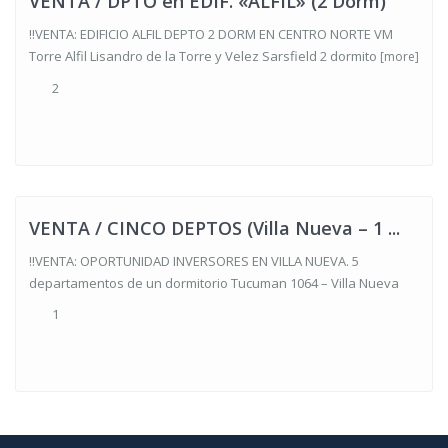
VENTA / DPTO en EDIF. «ALFIL» (2 Dorm)
‼VENTA: EDIFICIO ALFIL DEPTO 2 DORM EN CENTRO NORTE VM
Torre Alfil Lisandro de la Torre y Velez Sarsfield 2 dormito
[more]
2
Centro
Villa
Nueva
,
Villa
Nueva
VENTA / CINCO DEPTOS (Villa Nueva – 1 ...
‼VENTA: OPORTUNIDAD INVERSORES EN VILLA NUEVA. 5
departamentos de un dormitorio Tucuman 1064 – Villa Nueva
1