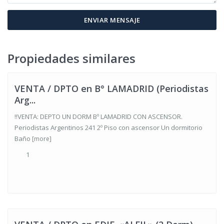
Lamadrid
,
Propiedades similares
Villa María
VENTA / DPTO en B° LAMADRID (Periodistas
Arg...
‼VENTA: DEPTO UN DORM Bº LAMADRID CON ASCENSOR.
Periodistas Argentinos 241 2º Piso con ascensor Un dormitorio
Baño
[more]
1
Centro
,
Villa
María