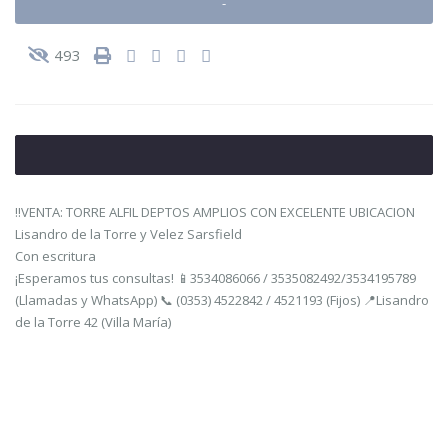
-
493
‼VENTA: TORRE ALFIL DEPTOS AMPLIOS CON EXCELENTE UBICACION
Lisandro de la Torre y Velez Sarsfield
Con escritura
¡Esperamos tus consultas! 📱3534086066 / 3535082492/3534195789
(Llamadas y WhatsApp) 📞 (0353) 4522842 / 4521193 (Fijos) 📍Lisandro
de la Torre 42 (Villa María)