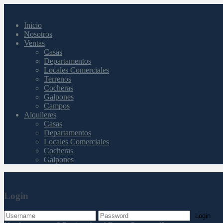
Inicio
Nosotros
Ventas
Casas
Departamentos
Locales Comerciales
Terrenos
Cocheras
Galpones
Campos
Alquileres
Casas
Departamentos
Locales Comerciales
Cocheras
Galpones
Login
Login