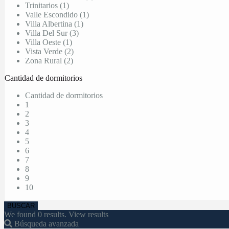
Trinitarios (1)
Valle Escondido (1)
Villa Albertina (1)
Villa Del Sur (3)
Villa Oeste (1)
Vista Verde (2)
Zona Rural (2)
Cantidad de dormitorios
Cantidad de dormitorios
1
2
3
4
5
6
7
8
9
10
We found
0
results.
View results
Búsqueda avanzada