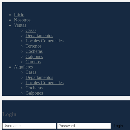
Inicio
Nosotros
Ventas
Casas
Departamentos
Locales Comerciales
Terrenos
Cocheras
Galpones
Campos
Alquileres
Casas
Departamentos
Locales Comerciales
Cocheras
Galpones
Login
Login