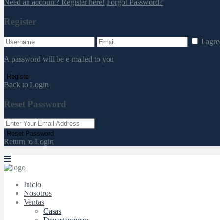
Need an account? Register here!
Forgot Password?
Register
I agr
A password will be e-mailed to you
Register
Back to Login
Reset Password
Reset Password
Return to Login
Inicio
Nosotros
Ventas
Casas
Departamentos