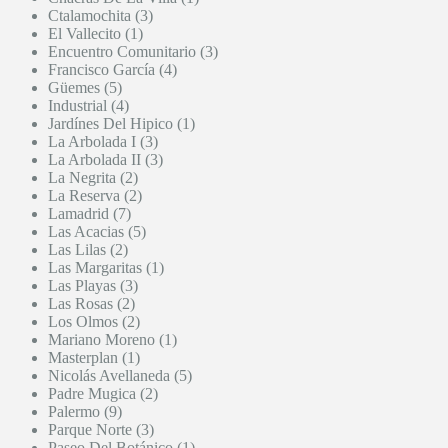
Ctalamochita (3)
El Vallecito (1)
Encuentro Comunitario (3)
Francisco García (4)
Güemes (5)
Industrial (4)
Jardínes Del Hipico (1)
La Arbolada I (3)
La Arbolada II (3)
La Negrita (2)
La Reserva (2)
Lamadrid (7)
Las Acacias (5)
Las Lilas (2)
Las Margaritas (1)
Las Playas (3)
Las Rosas (2)
Los Olmos (2)
Mariano Moreno (1)
Masterplan (1)
Nicolás Avellaneda (5)
Padre Mugica (2)
Palermo (9)
Parque Norte (3)
Paseo Del Botánico (1)