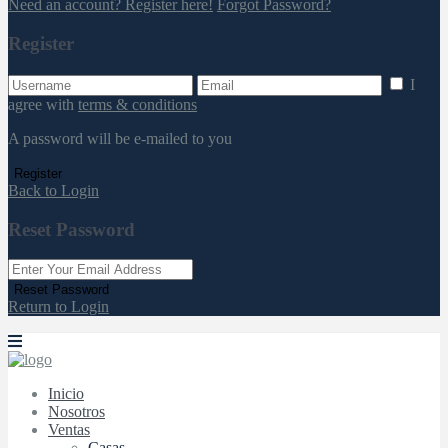
Need an account? Register here!
Forgot Password?
Register
I
agree with
terms & conditions
A password will be e-mailed to you
Register
Back to Login
Reset Password
Reset Password
Return to Login
Inicio
Nosotros
Ventas
Casas