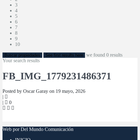
3
4
5
6
7
8
9
10
we found
0
results
Buscar propiedades
See first results here
Your search results
FB_IMG_1779231486371
Posted by Oscar Garay on 19 mayo, 2026
|
|
0
Web por Del Mundo Comunicación
INICIO