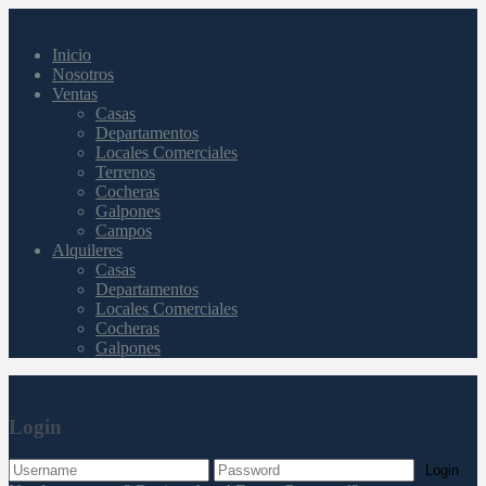
Inicio
Nosotros
Ventas
Casas
Departamentos
Locales Comerciales
Terrenos
Cocheras
Galpones
Campos
Alquileres
Casas
Departamentos
Locales Comerciales
Cocheras
Galpones
Login
Login