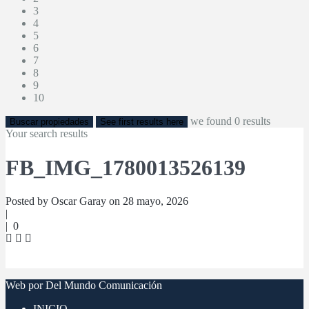
3
4
5
6
7
8
9
10
we found
0
results
Buscar propiedades
See first results here
Your search results
FB_IMG_1780013526139
Posted by Oscar Garay on 28 mayo, 2026
|
|
0
Web por Del Mundo Comunicación
INICIO