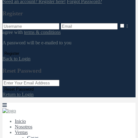
Need an account? Register here!
Forgot Password?
Register
I
agree with
terms & conditions
A password will be e-mailed to you
Register
Back to Login
Reset Password
Reset Password
Return to Login
Inicio
Nosotros
Ventas
Casas