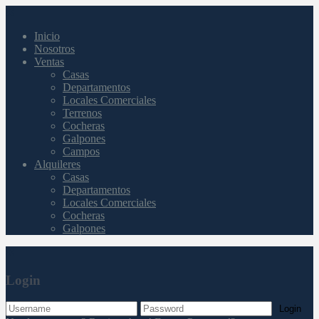
Inicio
Nosotros
Ventas
Casas
Departamentos
Locales Comerciales
Terrenos
Cocheras
Galpones
Campos
Alquileres
Casas
Departamentos
Locales Comerciales
Cocheras
Galpones
Login
Login