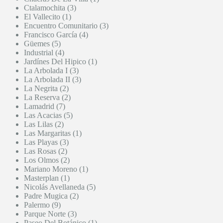
Ctalamochita (3)
El Vallecito (1)
Encuentro Comunitario (3)
Francisco García (4)
Güemes (5)
Industrial (4)
Jardínes Del Hipico (1)
La Arbolada I (3)
La Arbolada II (3)
La Negrita (2)
La Reserva (2)
Lamadrid (7)
Las Acacias (5)
Las Lilas (2)
Las Margaritas (1)
Las Playas (3)
Las Rosas (2)
Los Olmos (2)
Mariano Moreno (1)
Masterplan (1)
Nicolás Avellaneda (5)
Padre Mugica (2)
Palermo (9)
Parque Norte (3)
Paseo Del Botánico (1)