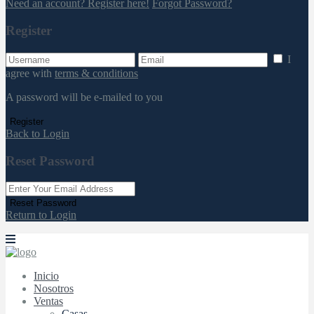
Need an account? Register here!
Forgot Password?
Register
I
agree with
terms & conditions
A password will be e-mailed to you
Register
Back to Login
Reset Password
Reset Password
Return to Login
Inicio
Nosotros
Ventas
Casas