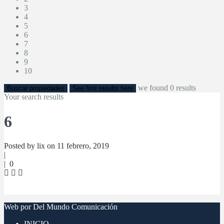
3
4
5
6
7
8
9
10
we found
0
results
Buscar propiedades
See first results here
Your search results
6
Posted by lix on 11 febrero, 2019
|
|
0
Web por Del Mundo Comunicación
INICIO