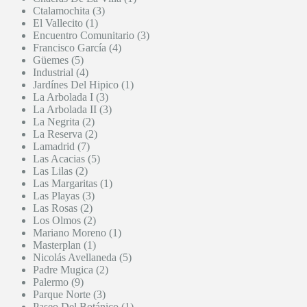
Ctalamochita (3)
El Vallecito (1)
Encuentro Comunitario (3)
Francisco García (4)
Güemes (5)
Industrial (4)
Jardínes Del Hipico (1)
La Arbolada I (3)
La Arbolada II (3)
La Negrita (2)
La Reserva (2)
Lamadrid (7)
Las Acacias (5)
Las Lilas (2)
Las Margaritas (1)
Las Playas (3)
Las Rosas (2)
Los Olmos (2)
Mariano Moreno (1)
Masterplan (1)
Nicolás Avellaneda (5)
Padre Mugica (2)
Palermo (9)
Parque Norte (3)
Paseo Del Botánico (1)