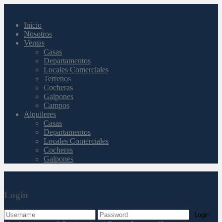
Inicio
Nosotros
Ventas
Casas
Departamentos
Locales Comerciales
Terrenos
Cocheras
Galpones
Campos
Alquileres
Casas
Departamentos
Locales Comerciales
Cocheras
Galpones
Login
Login