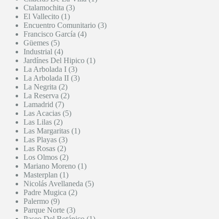
Ctalamochita (3)
El Vallecito (1)
Encuentro Comunitario (3)
Francisco García (4)
Güemes (5)
Industrial (4)
Jardínes Del Hipico (1)
La Arbolada I (3)
La Arbolada II (3)
La Negrita (2)
La Reserva (2)
Lamadrid (7)
Las Acacias (5)
Las Lilas (2)
Las Margaritas (1)
Las Playas (3)
Las Rosas (2)
Los Olmos (2)
Mariano Moreno (1)
Masterplan (1)
Nicolás Avellaneda (5)
Padre Mugica (2)
Palermo (9)
Parque Norte (3)
Paseo Del Botánico (1)