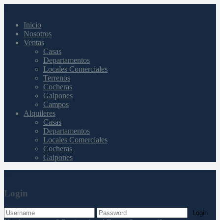
Inicio
Nosotros
Ventas
Casas
Departamentos
Locales Comerciales
Terrenos
Cocheras
Galpones
Campos
Alquileres
Casas
Departamentos
Locales Comerciales
Cocheras
Galpones
Login
Login