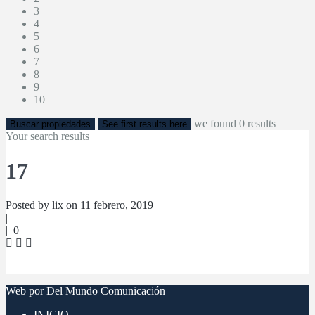
3
4
5
6
7
8
9
10
we found
0
results
Buscar propiedades
See first results here
Your search results
17
Posted by lix on 11 febrero, 2019
|
|
0
Web por Del Mundo Comunicación
INICIO