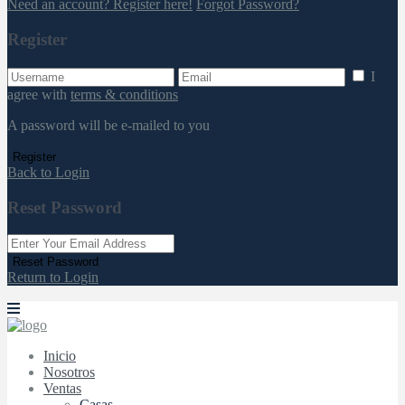
Need an account? Register here!
Forgot Password?
Register
I
agree with
terms & conditions
A password will be e-mailed to you
Register
Back to Login
Reset Password
Reset Password
Return to Login
Inicio
Nosotros
Ventas
Casas