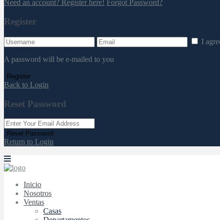
Need an account? Register here!
Forgot Password?
Register
I agr
A password will be e-mailed to you
Register
Back to Login
Reset Password
Reset Password
Return to Login
Inicio
Nosotros
Ventas
Casas
Departamentos