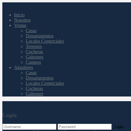
Inicio
Nosotros
Ventas
Casas
Departamentos
Locales Comerciales
Terrenos
Cocheras
Galpones
Campos
Alquileres
Casas
Departamentos
Locales Comerciales
Cocheras
Galpones
Login
Login