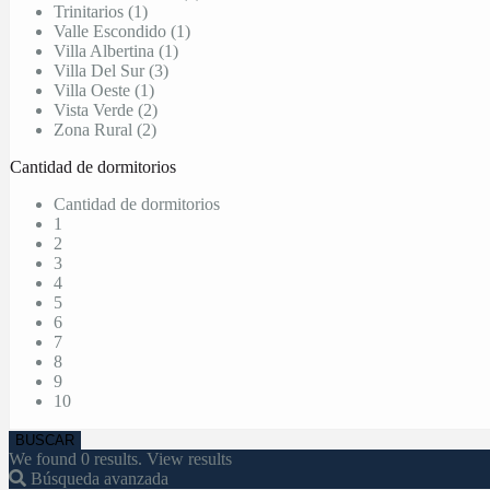
Trinitarios (1)
Valle Escondido (1)
Villa Albertina (1)
Villa Del Sur (3)
Villa Oeste (1)
Vista Verde (2)
Zona Rural (2)
Cantidad de dormitorios
Cantidad de dormitorios
1
2
3
4
5
6
7
8
9
10
We found
0
results.
View results
Búsqueda avanzada