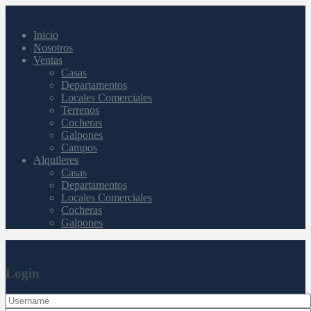
Inicio
Nosotros
Ventas
Casas
Departamentos
Locales Comerciales
Terrenos
Cocheras
Galpones
Campos
Alquileres
Casas
Departamentos
Locales Comerciales
Cocheras
Galpones
Login