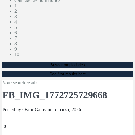
Cantidad de dormitorios
1
2
3
4
5
6
7
8
9
10
Buscar propiedades
See first results here
Your search results
FB_IMG_1772725729668
Posted by Oscar Garay on 5 marzo, 2026
0