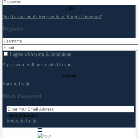
Login
Need an account? Register here!
Forgot Password?
Register
I agree with
terms & conditions
A password will be e-mailed to you
Register
Back to Login
Reset Password
Reset Password
Return to Login