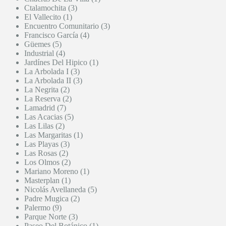
Ctalamochita (3)
El Vallecito (1)
Encuentro Comunitario (3)
Francisco García (4)
Güemes (5)
Industrial (4)
Jardínes Del Hipico (1)
La Arbolada I (3)
La Arbolada II (3)
La Negrita (2)
La Reserva (2)
Lamadrid (7)
Las Acacias (5)
Las Lilas (2)
Las Margaritas (1)
Las Playas (3)
Las Rosas (2)
Los Olmos (2)
Mariano Moreno (1)
Masterplan (1)
Nicolás Avellaneda (5)
Padre Mugica (2)
Palermo (9)
Parque Norte (3)
Paseo Del Botánico (1)