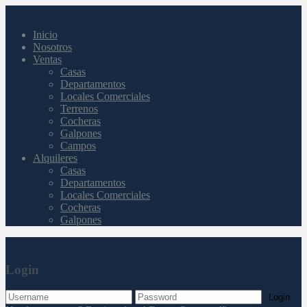
Inicio
Nosotros
Ventas
Casas
Departamentos
Locales Comerciales
Terrenos
Cocheras
Galpones
Campos
Alquileres
Casas
Departamentos
Locales Comerciales
Cocheras
Galpones
Login
Login