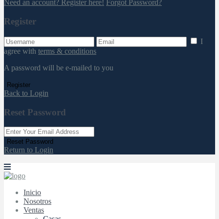
Need an account? Register here!
Forgot Password?
Register
I
agree with
terms & conditions
A password will be e-mailed to you
Register
Back to Login
Reset Password
Reset Password
Return to Login
Inicio
Nosotros
Ventas
Casas