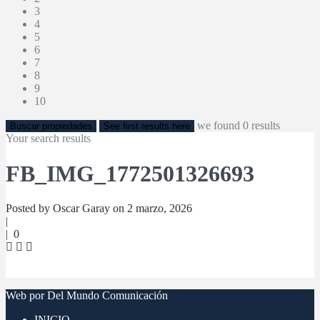
3
4
5
6
7
8
9
10
we found
0
results
Buscar propiedades
See first results here
Your search results
FB_IMG_1772501326693
Posted by Oscar Garay on 2 marzo, 2026
|
|
0
Web por Del Mundo Comunicación
INICIO