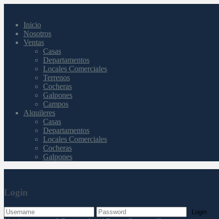
Inicio
Nosotros
Ventas
Casas
Departamentos
Locales Comerciales
Terrenos
Cocheras
Galpones
Campos
Alquileres
Casas
Departamentos
Locales Comerciales
Cocheras
Galpones
Login
Login