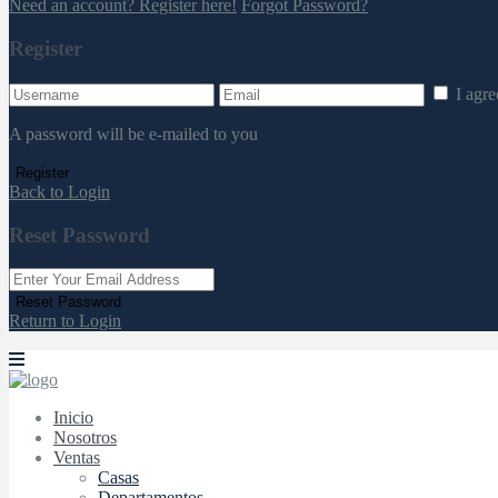
Need an account? Register here!
Forgot Password?
Register
I agr
A password will be e-mailed to you
Register
Back to Login
Reset Password
Reset Password
Return to Login
Inicio
Nosotros
Ventas
Casas
Departamentos