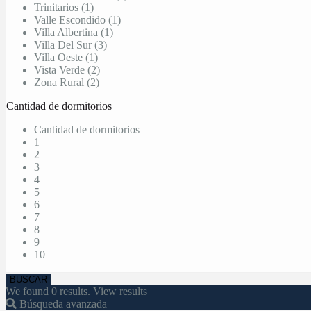
Trinitarios (1)
Valle Escondido (1)
Villa Albertina (1)
Villa Del Sur (3)
Villa Oeste (1)
Vista Verde (2)
Zona Rural (2)
Cantidad de dormitorios
Cantidad de dormitorios
1
2
3
4
5
6
7
8
9
10
We found
0
results.
View results
Búsqueda avanzada