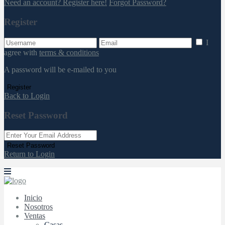
Need an account? Register here!
Forgot Password?
Register
I
agree with
terms & conditions
A password will be e-mailed to you
Register
Back to Login
Reset Password
Reset Password
Return to Login
Inicio
Nosotros
Ventas
Casas