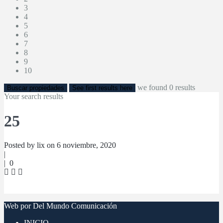
3
4
5
6
7
8
9
10
we found
0
results
Buscar propiedades
See first results here
Your search results
25
Posted by lix on 6 noviembre, 2020
|
|
0
Web por Del Mundo Comunicación
INICIO