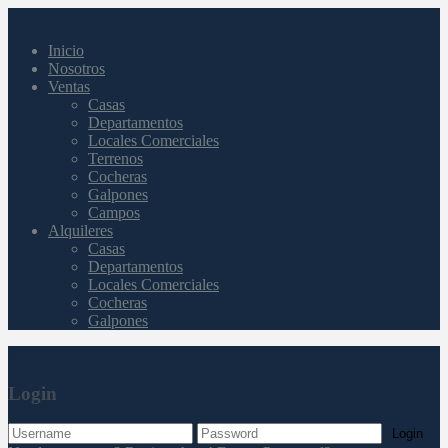
Inicio
Nosotros
Ventas
Casas
Departamentos
Locales Comerciales
Terrenos
Cocheras
Galpones
Campos
Alquileres
Casas
Departamentos
Locales Comerciales
Cocheras
Galpones
Login
Login