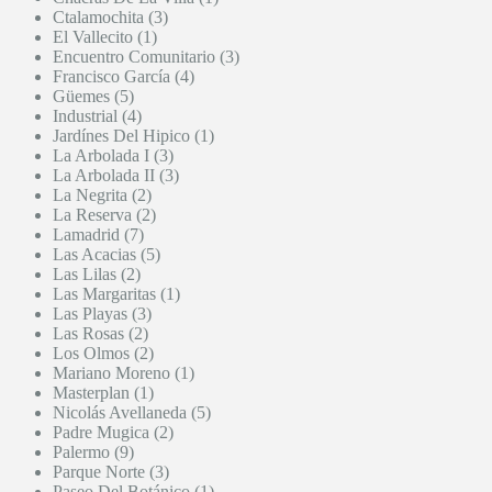
Ctalamochita (3)
El Vallecito (1)
Encuentro Comunitario (3)
Francisco García (4)
Güemes (5)
Industrial (4)
Jardínes Del Hipico (1)
La Arbolada I (3)
La Arbolada II (3)
La Negrita (2)
La Reserva (2)
Lamadrid (7)
Las Acacias (5)
Las Lilas (2)
Las Margaritas (1)
Las Playas (3)
Las Rosas (2)
Los Olmos (2)
Mariano Moreno (1)
Masterplan (1)
Nicolás Avellaneda (5)
Padre Mugica (2)
Palermo (9)
Parque Norte (3)
Paseo Del Botánico (1)