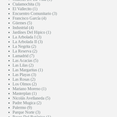
Ctalamochita (3)
El Vallecito (1)
Encuentro Comunitario (3)
Francisco García (4)
Güemes (5)
Industrial (4)
Jardínes Del Hipico (1)
La Arbolada I (3)
La Arbolada II (3)
La Negrita (2)
La Reserva (2)
Lamadrid (7)
Las Acacias (5)
Las Lilas (2)
Las Margaritas (1)
Las Playas (3)
Las Rosas (2)
Los Olmos (2)
Mariano Moreno (1)
Masterplan (1)
Nicolás Avellaneda (5)
Padre Mugica (2)
Palermo (9)
Parque Norte (3)
Paseo Del Botánico (1)