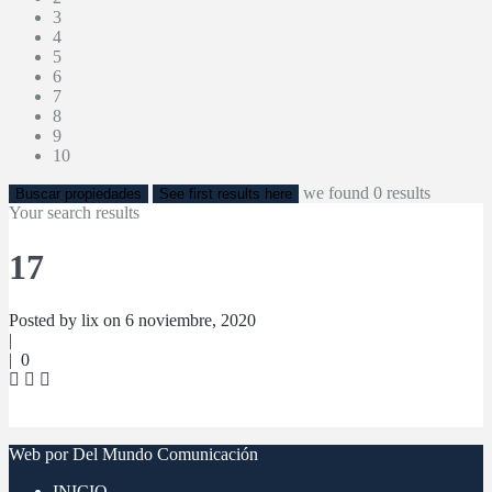
3
4
5
6
7
8
9
10
we found
0
results
Buscar propiedades
See first results here
Your search results
17
Posted by lix on 6 noviembre, 2020
|
|
0
Web por Del Mundo Comunicación
INICIO