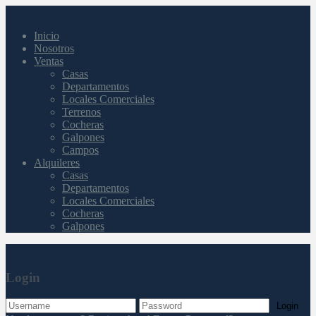
Inicio
Nosotros
Ventas
Casas
Departamentos
Locales Comerciales
Terrenos
Cocheras
Galpones
Campos
Alquileres
Casas
Departamentos
Locales Comerciales
Cocheras
Galpones
Login
Login