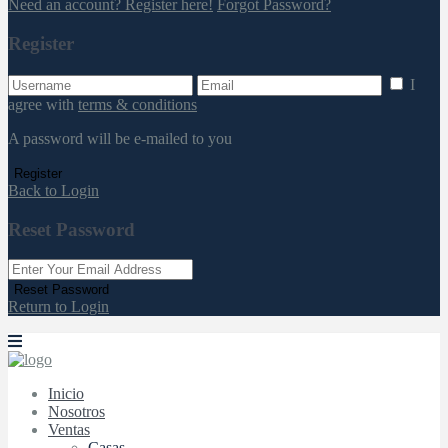
Need an account? Register here!
Forgot Password?
Register
I
agree with
terms & conditions
A password will be e-mailed to you
Register
Back to Login
Reset Password
Reset Password
Return to Login
Inicio
Nosotros
Ventas
Casas