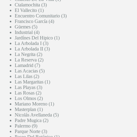
Ctalamochita (3)
El Vallecito (1)
Encuentro Comunitario (3)
Francisco García (4)
Güemes (5)
Industrial (4)
Jardínes Del Hipico (1)
La Arbolada I (3)
La Arbolada II (3)
La Negrita (2)
La Reserva (2)
Lamadrid (7)
Las Acacias (5)
Las Lilas (2)
Las Margaritas (1)
Las Playas (3)
Las Rosas (2)
Los Olmos (2)
Mariano Moreno (1)
Masterplan (1)
Nicolás Avellaneda (5)
Padre Mugica (2)
Palermo (9)
Parque Norte (3)
Paseo Del Botánico (1)