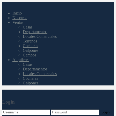
Inicio
Nosotros
Ventas
Casas
Departamentos
Locales Comerciales
Terrenos
Cocheras
Galpones
Campos
Alquileres
Casas
Departamentos
Locales Comerciales
Cocheras
Galpones
Login
Login