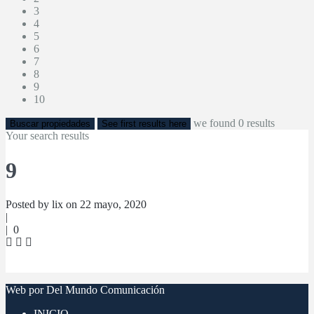
3
4
5
6
7
8
9
10
we found
0
results
Buscar propiedades
See first results here
Your search results
9
Posted by lix on 22 mayo, 2020
|
|
0
Web por Del Mundo Comunicación
INICIO