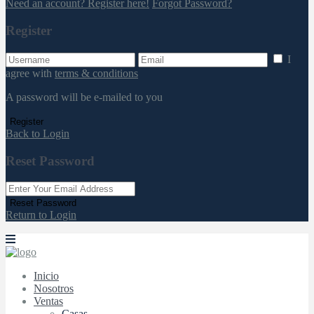
Need an account? Register here!
Forgot Password?
Register
I
agree with
terms & conditions
A password will be e-mailed to you
Register
Back to Login
Reset Password
Reset Password
Return to Login
Inicio
Nosotros
Ventas
Casas