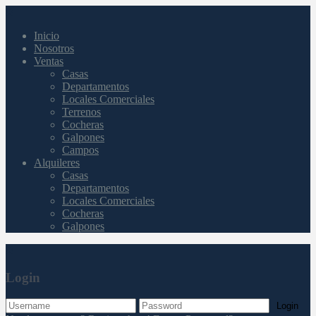
Inicio
Nosotros
Ventas
Casas
Departamentos
Locales Comerciales
Terrenos
Cocheras
Galpones
Campos
Alquileres
Casas
Departamentos
Locales Comerciales
Cocheras
Galpones
Login
Login