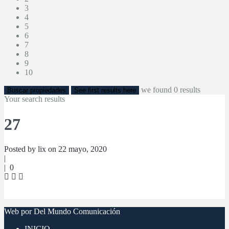
3
4
5
6
7
8
9
10
we found
0
results
Buscar propiedades
See first results here
Your search results
27
Posted by lix on 22 mayo, 2020
|
|
0
Web por Del Mundo Comunicación
INICIO