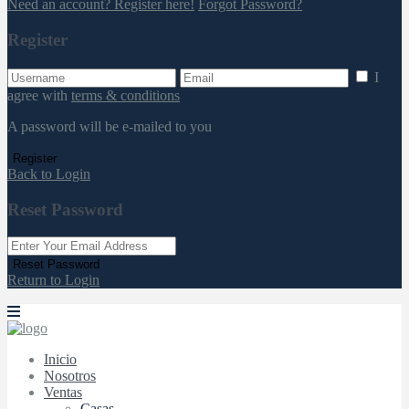
Need an account? Register here!
Forgot Password?
Register
I
agree with
terms & conditions
A password will be e-mailed to you
Register
Back to Login
Reset Password
Reset Password
Return to Login
Inicio
Nosotros
Ventas
Casas