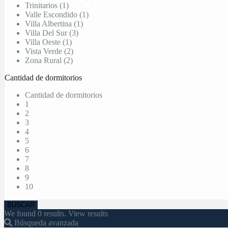
Trinitarios (1)
Valle Escondido (1)
Villa Albertina (1)
Villa Del Sur (3)
Villa Oeste (1)
Vista Verde (2)
Zona Rural (2)
Cantidad de dormitorios
Cantidad de dormitorios
1
2
3
4
5
6
7
8
9
10
We found
0
results.
View results
Búsqueda avanzada