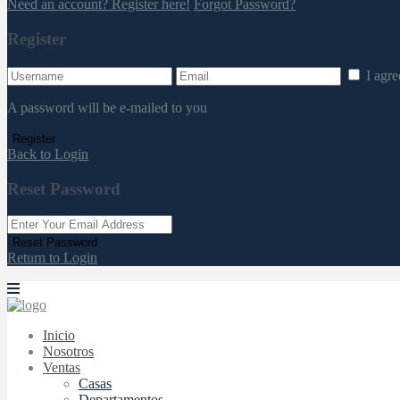
Need an account? Register here!
Forgot Password?
Register
I agr
A password will be e-mailed to you
Register
Back to Login
Reset Password
Reset Password
Return to Login
Inicio
Nosotros
Ventas
Casas
Departamentos