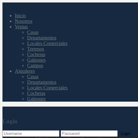
Inicio
Nosotros
Ventas
Casas
Departamentos
Locales Comerciales
Terrenos
Cocheras
Galpones
Campos
Alquileres
Casas
Departamentos
Locales Comerciales
Cocheras
Galpones
Login
Login