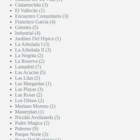
Ctalamochita (3)
El Vallecito (1)
Encuentro Comunitario (3)
Francisco García (4)
Güemes (5)
Industrial (4)
Jardínes Del Hipico (1)
La Arbolada I (3)
La Arbolada II (3)
La Negrita (2)
La Reserva (2)
Lamadrid (7)
Las Acacias (5)
Las Lilas (2)
Las Margaritas (1)
Las Playas (3)
Las Rosas (2)
Los Olmos (2)
Mariano Moreno (1)
Masterplan (1)
Nicolás Avellaneda (5)
Padre Mugica (2)
Palermo (9)
Parque Norte (3)
Paseo Del Botánico (1)