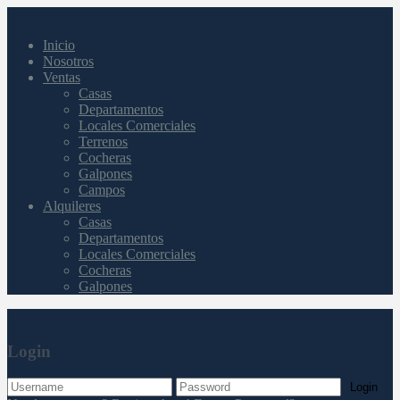
Inicio
Nosotros
Ventas
Casas
Departamentos
Locales Comerciales
Terrenos
Cocheras
Galpones
Campos
Alquileres
Casas
Departamentos
Locales Comerciales
Cocheras
Galpones
Login
Login