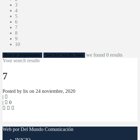
3
4
5
6
7
8
9
10
we found
0
results
Buscar propiedades
See first results here
Your search results
7
Posted by lix on 24 noviembre, 2020
|
|
0
Web por Del Mundo Comunicación
INICIO