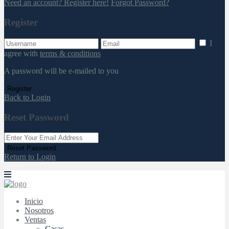
Need an account? Register here!
Forgot Password?
Register
I
agree with
terms & conditions
A password will be e-mailed to you
Register
Back to Login
Reset Password
Reset Password
Return to Login
Inicio
Nosotros
Ventas
Casas