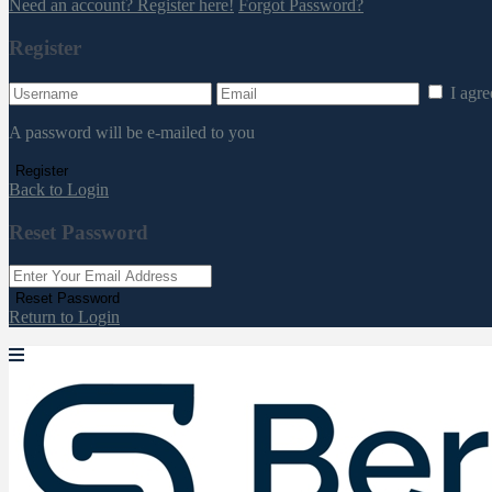
Need an account? Register here!
Forgot Password?
Register
I agr
A password will be e-mailed to you
Register
Back to Login
Reset Password
Reset Password
Return to Login