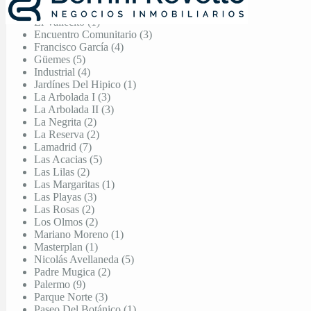
Ctalamochita (3)
El Vallecito (1)
Encuentro Comunitario (3)
Francisco García (4)
Güemes (5)
Industrial (4)
Jardínes Del Hipico (1)
La Arbolada I (3)
La Arbolada II (3)
La Negrita (2)
La Reserva (2)
Lamadrid (7)
Las Acacias (5)
Las Lilas (2)
Las Margaritas (1)
Las Playas (3)
Las Rosas (2)
Los Olmos (2)
Mariano Moreno (1)
Masterplan (1)
Nicolás Avellaneda (5)
Padre Mugica (2)
Palermo (9)
Parque Norte (3)
Paseo Del Botánico (1)