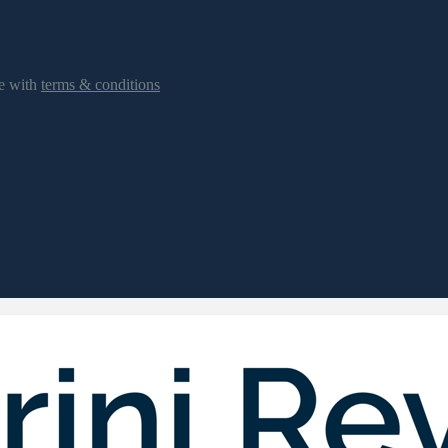
ee with
terms & conditions