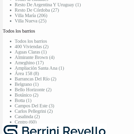
Resto De Argentina Y Uruguay (1)
Resto De Córdoba (27)
Villa María (206)
Villa Nueva (25)
Todos los barrios
Todos los barrios
400 Viviendas (2)
Aguas Claras (1)
Almirante Brown (4)
Ameghino (17)
Ampliación Santa Ana (1)
Área 158 (8)
Barrancas Del Río (2)
Belgrano (1)
Bello Horizonte (2)
Botánico (2)
Botta (1)
Campos Del Este (3)
Carlos Pellegrini (2)
Casalinda (2)
Centro (60)
Centro Villa Nueva (7)
Chacras De La Villa (1)