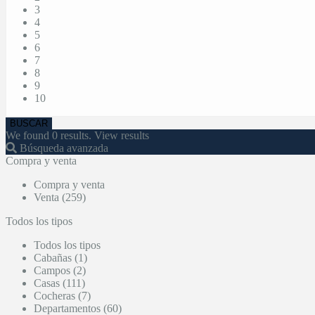
3
4
5
6
7
8
9
10
We found
0
results.
View results
Búsqueda avanzada
Compra y venta
Compra y venta
Venta (259)
Todos los tipos
Todos los tipos
Cabañas (1)
Campos (2)
Casas (111)
Cocheras (7)
Departamentos (60)