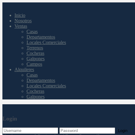
Inicio
Nosotros
Ventas
Casas
Departamentos
Locales Comerciales
Terrenos
Cocheras
Galpones
Campos
Alquileres
Casas
Departamentos
Locales Comerciales
Cocheras
Galpones
Login
Login