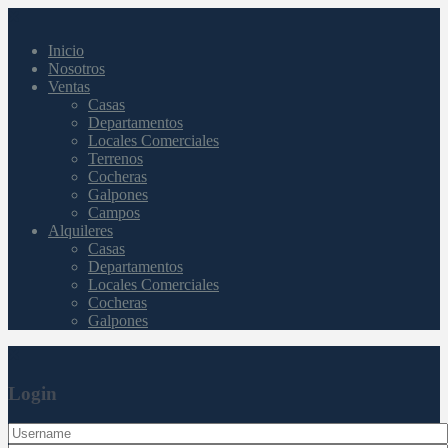
Inicio
Nosotros
Ventas
Casas
Departamentos
Locales Comerciales
Terrenos
Cocheras
Galpones
Campos
Alquileres
Casas
Departamentos
Locales Comerciales
Cocheras
Galpones
Login