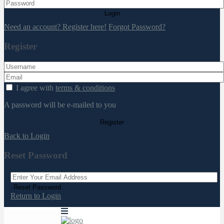
Login
Need an account? Register here!
Forgot Password?
Register
I agree with
terms & conditions
A password will be e-mailed to you
Register
Back to Login
Reset Password
Reset Password
Return to Login