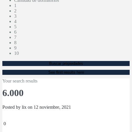
Cantidad de dormitorios
1
2
3
4
5
6
7
8
9
10
Buscar propiedades
See first results here
Your search results
6.000
Posted by lix on 12 noviembre, 2021
0