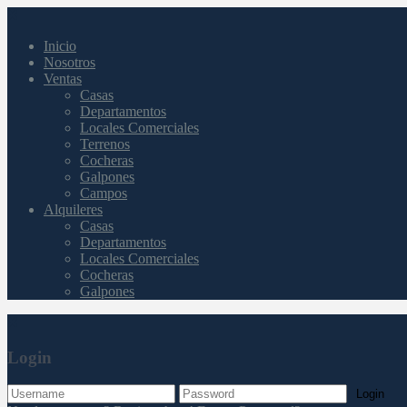
Inicio
Nosotros
Ventas
Casas
Departamentos
Locales Comerciales
Terrenos
Cocheras
Galpones
Campos
Alquileres
Casas
Departamentos
Locales Comerciales
Cocheras
Galpones
Login
Login