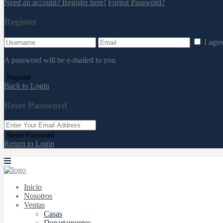
Need an account? Register here!
Forgot Password?
Register
I agr
A password will be e-mailed to you
Register
Back to Login
Reset Password
Reset Password
Return to Login
Inicio
Nosotros
Ventas
Casas
Departamentos