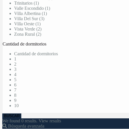
Trinitarios (1)
Valle Escondido (1)
Villa Albertina (1)
Villa Del Sur (3)
Villa Oeste (1)
Vista Verde (2)
Zona Rural (2)
Cantidad de dormitorios
Cantidad de dormitorios
1
2
3
4
5
6
7
8
9
10
We found
0
results.
View results
Búsqueda avanzada