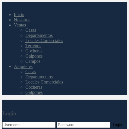
Inicio
Nosotros
Ventas
Casas
Departamentos
Locales Comerciales
Terrenos
Cocheras
Galpones
Campos
Alquileres
Casas
Departamentos
Locales Comerciales
Cocheras
Galpones
Login
Login