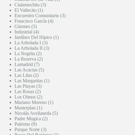
Ctalamochita (3)
El Vallecito (1)
Encuentro Comunitario (3)
Francisco García (4)
Güemes (5)
Industrial (4)
Jardínes Del Hipico (1)
La Arbolada I (3)
La Arbolada II (3)
La Negrita (2)
La Reserva (2)
Lamadrid (7)
Las Acacias (5)
Las Lilas (2)
Las Margaritas (1)
Las Playas (3)
Las Rosas (2)
Los Olmos (2)
Mariano Moreno (1)
Masterplan (1)
Nicolás Avellaneda (5)
Padre Mugica (2)
Palermo (9)
Parque Norte (3)
Paseo Del Botánico (1)