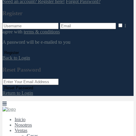
Need an account? Register here!
Forgot Password?
Register
I
agree with
terms & conditions
A password will be e-mailed to you
Register
Back to Login
Reset Password
Reset Password
Return to Login
Inicio
Nosotros
Ventas
Casas