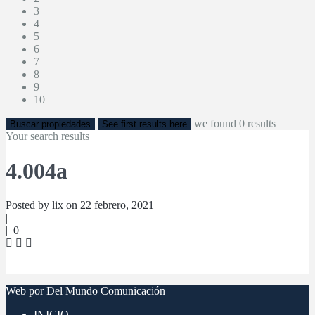
3
4
5
6
7
8
9
10
we found
0
results
Buscar propiedades
See first results here
Your search results
4.004a
Posted by lix on 22 febrero, 2021
|
|
0
Web por Del Mundo Comunicación
INICIO