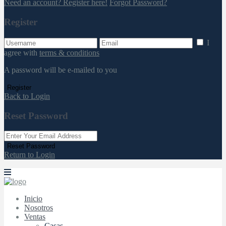
Need an account? Register here!
Forgot Password?
Register
I
agree with
terms & conditions
A password will be e-mailed to you
Register
Back to Login
Reset Password
Reset Password
Return to Login
Inicio
Nosotros
Ventas
Casas