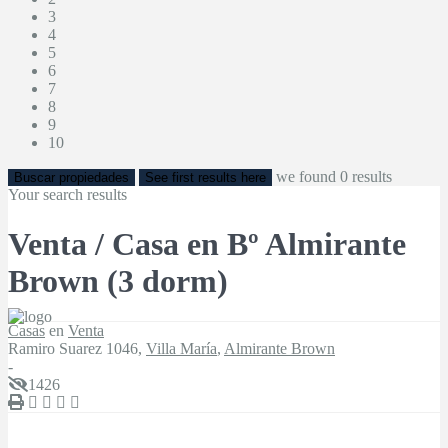
3
4
5
6
7
8
9
10
we found
0
results
Buscar propiedades
See first results here
Your search results
Venta / Casa en Bº Almirante
Brown (3 dorm)
Casas
en
Venta
Ramiro Suarez 1046,
Villa María
,
Almirante Brown
-
1426