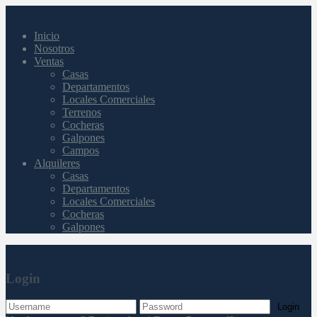
Inicio
Nosotros
Ventas
Casas
Departamentos
Locales Comerciales
Terrenos
Cocheras
Galpones
Campos
Alquileres
Casas
Departamentos
Locales Comerciales
Cocheras
Galpones
Login
Login