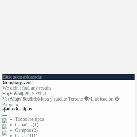
click to enable zoom
Búsqueda avanzada
Searching...
Compra y venta
We didn't find any results
Compra y venta
open map
Venta (259)
Ver
Mapa
Satelite
Mapa y satelite
Terreno
Mi ubicación
Ampliar
Todos los tipos
Todos los tipos
Cabañas (1)
Campos (2)
Casas (111)