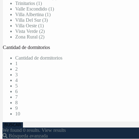
Trinitarios (1)
Valle Escondido (1)
Villa Albertina (1)
Villa Del Sur (3)
Villa Oeste (1)
Vista Verde (2)
Zona Rural (2)
Cantidad de dormitorios
Cantidad de dormitorios
1
2
3
4
5
6
7
8
9
10
We found
0
results.
View results
Búsqueda avanzada