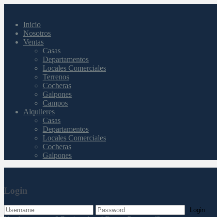
Inicio
Nosotros
Ventas
Casas
Departamentos
Locales Comerciales
Terrenos
Cocheras
Galpones
Campos
Alquileres
Casas
Departamentos
Locales Comerciales
Cocheras
Galpones
Login
Login