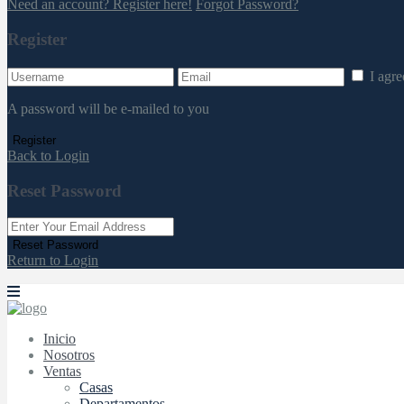
Need an account? Register here!
Forgot Password?
Register
I agr
A password will be e-mailed to you
Register
Back to Login
Reset Password
Reset Password
Return to Login
Inicio
Nosotros
Ventas
Casas
Departamentos