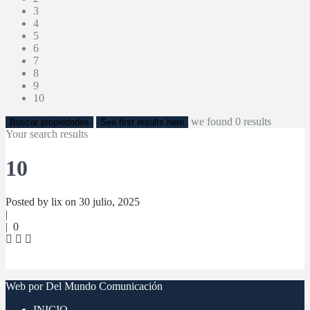
3
4
5
6
7
8
9
10
we found
0
results
Buscar propiedades
See first results here
Your search results
10
Posted by lix on 30 julio, 2025
|
|
0
Web por Del Mundo Comunicación
INICIO