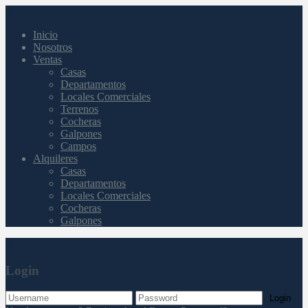
Inicio
Nosotros
Ventas
Casas
Departamentos
Locales Comerciales
Terrenos
Cocheras
Galpones
Campos
Alquileres
Casas
Departamentos
Locales Comerciales
Cocheras
Galpones
Login
Login