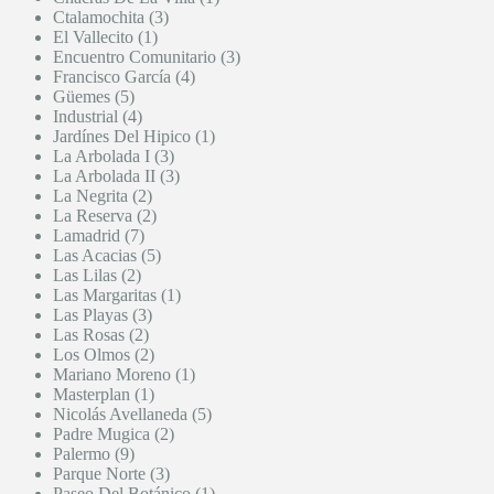
Ctalamochita (3)
El Vallecito (1)
Encuentro Comunitario (3)
Francisco García (4)
Güemes (5)
Industrial (4)
Jardínes Del Hipico (1)
La Arbolada I (3)
La Arbolada II (3)
La Negrita (2)
La Reserva (2)
Lamadrid (7)
Las Acacias (5)
Las Lilas (2)
Las Margaritas (1)
Las Playas (3)
Las Rosas (2)
Los Olmos (2)
Mariano Moreno (1)
Masterplan (1)
Nicolás Avellaneda (5)
Padre Mugica (2)
Palermo (9)
Parque Norte (3)
Paseo Del Botánico (1)