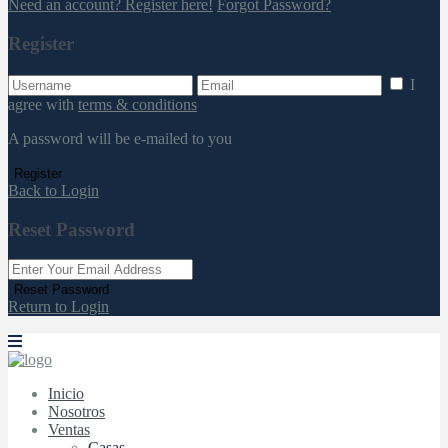
Need an account? Register here!
Forgot Password?
Register
I
agree with
terms & conditions
A password will be e-mailed to you
Register
Back to Login
Reset Password
Reset Password
Return to Login
Inicio
Nosotros
Ventas
Casas