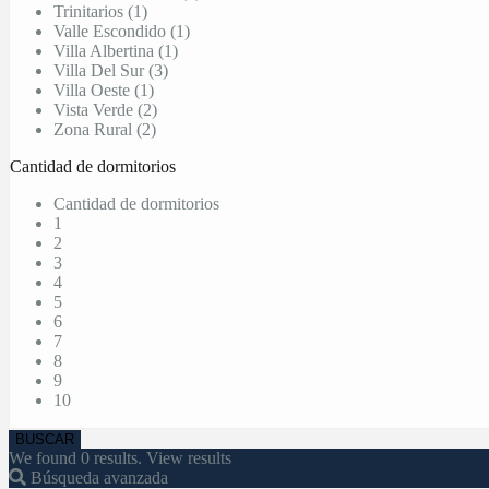
Trinitarios (1)
Valle Escondido (1)
Villa Albertina (1)
Villa Del Sur (3)
Villa Oeste (1)
Vista Verde (2)
Zona Rural (2)
Cantidad de dormitorios
Cantidad de dormitorios
1
2
3
4
5
6
7
8
9
10
We found
0
results.
View results
Búsqueda avanzada