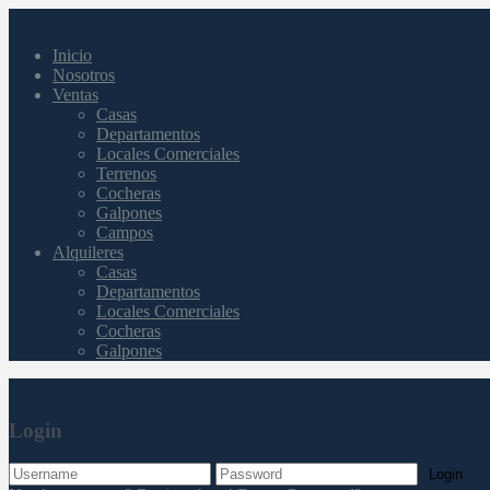
Inicio
Nosotros
Ventas
Casas
Departamentos
Locales Comerciales
Terrenos
Cocheras
Galpones
Campos
Alquileres
Casas
Departamentos
Locales Comerciales
Cocheras
Galpones
Login
Login