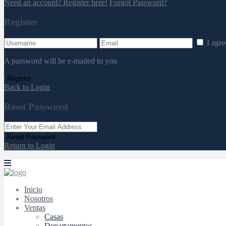
Need an account? Register here!
Forgot Password?
Register
I agr
A password will be e-mailed to you
Register
Back to Login
Reset Password
Reset Password
Return to Login
Inicio
Nosotros
Ventas
Casas
Departamentos