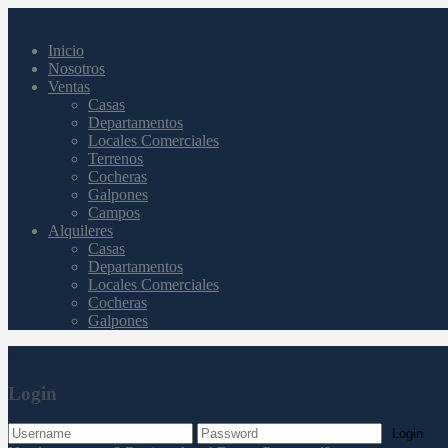
Inicio
Nosotros
Ventas
Casas
Departamentos
Locales Comerciales
Terrenos
Cocheras
Galpones
Campos
Alquileres
Casas
Departamentos
Locales Comerciales
Cocheras
Galpones
Login
Login