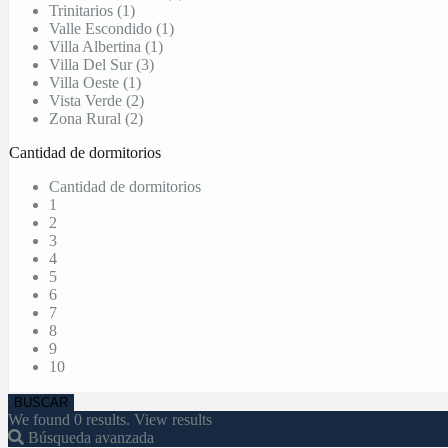
Trinitarios (1)
Valle Escondido (1)
Villa Albertina (1)
Villa Del Sur (3)
Villa Oeste (1)
Vista Verde (2)
Zona Rural (2)
Cantidad de dormitorios
Cantidad de dormitorios
1
2
3
4
5
6
7
8
9
10
We found
0
results.
View results
Búsqueda avanzada