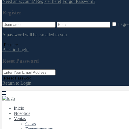
Need an account? Register here!
Forgot Password?
Register
I agr
A password will be e-mailed to you
Register
Back to Login
Reset Password
Reset Password
Return to Login
Inicio
Nosotros
Ventas
Casas
Departamentos