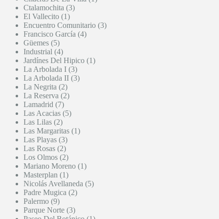
Ctalamochita (3)
El Vallecito (1)
Encuentro Comunitario (3)
Francisco García (4)
Güemes (5)
Industrial (4)
Jardínes Del Hipico (1)
La Arbolada I (3)
La Arbolada II (3)
La Negrita (2)
La Reserva (2)
Lamadrid (7)
Las Acacias (5)
Las Lilas (2)
Las Margaritas (1)
Las Playas (3)
Las Rosas (2)
Los Olmos (2)
Mariano Moreno (1)
Masterplan (1)
Nicolás Avellaneda (5)
Padre Mugica (2)
Palermo (9)
Parque Norte (3)
Paseo Del Botánico (1)