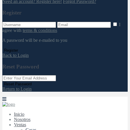
Need an account? Register here!
Forgot Password?
Register
I
agree with
terms & conditions
A password will be e-mailed to you
Register
Back to Login
Reset Password
Reset Password
Return to Login
Inicio
Nosotros
Ventas
Casas