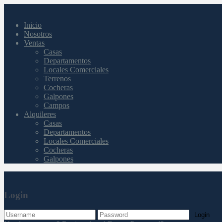
Inicio
Nosotros
Ventas
Casas
Departamentos
Locales Comerciales
Terrenos
Cocheras
Galpones
Campos
Alquileres
Casas
Departamentos
Locales Comerciales
Cocheras
Galpones
Login
Login