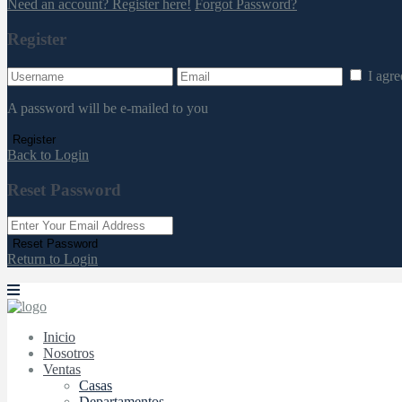
Need an account? Register here!
Forgot Password?
Register
I agr
A password will be e-mailed to you
Register
Back to Login
Reset Password
Reset Password
Return to Login
Inicio
Nosotros
Ventas
Casas
Departamentos