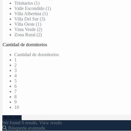
Trinitarios (1)
Valle Escondido (1)
Villa Albertina (1)
Villa Del Sur (3)
Villa Oeste (1)
Vista Verde (2)
Zona Rural (2)
Cantidad de dormitorios
Cantidad de dormitorios
1
2
3
4
5
6
7
8
9
10
We found
0
results.
View results
Búsqueda avanzada