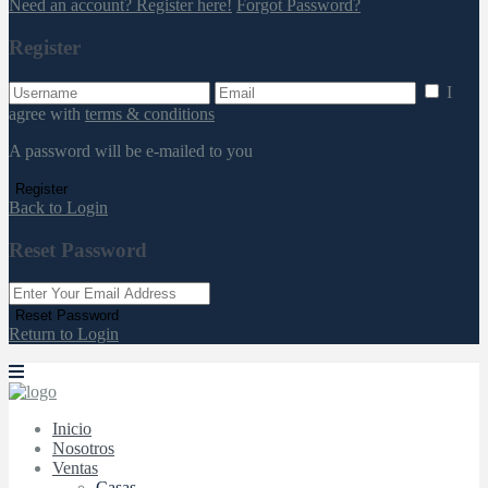
Need an account? Register here!
Forgot Password?
Register
I
agree with
terms & conditions
A password will be e-mailed to you
Register
Back to Login
Reset Password
Reset Password
Return to Login
Inicio
Nosotros
Ventas
Casas