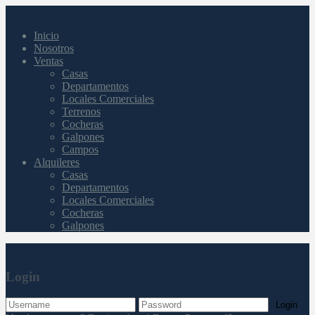
Inicio
Nosotros
Ventas
Casas
Departamentos
Locales Comerciales
Terrenos
Cocheras
Galpones
Campos
Alquileres
Casas
Departamentos
Locales Comerciales
Cocheras
Galpones
Login
Login