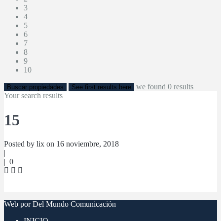
3
4
5
6
7
8
9
10
we found
0
results
Buscar propiedades
See first results here
Your search results
15
Posted by lix on 16 noviembre, 2018
|
|
0
Web por Del Mundo Comunicación
INICIO