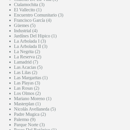
Ctalamochita (3)
El Vallecito (1)
Encuentro Comunitario (3)
Francisco García (4)
Güemes (5)
Industrial (4)
Jardínes Del Hipico (1)
La Arbolada I (3)
La Arbolada II (3)
La Negrita (2)
La Reserva (2)
Lamadrid (7)
Las Acacias (5)
Las Lilas (2)
Las Margaritas (1)
Las Playas (3)
Las Rosas (2)
Los Olmos (2)
Mariano Moreno (1)
Masterplan (1)
Nicolás Avellaneda (5)
Padre Mugica (2)
Palermo (9)
Parque Norte (3)
Paseo Del Botánico (1)