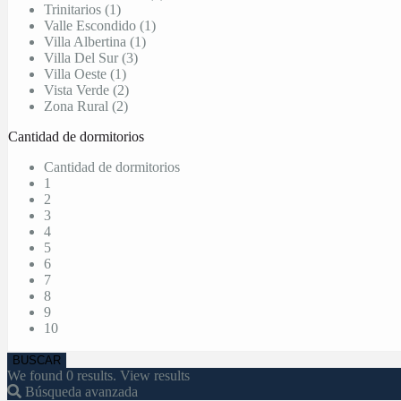
Trinitarios (1)
Valle Escondido (1)
Villa Albertina (1)
Villa Del Sur (3)
Villa Oeste (1)
Vista Verde (2)
Zona Rural (2)
Cantidad de dormitorios
Cantidad de dormitorios
1
2
3
4
5
6
7
8
9
10
We found
0
results.
View results
Búsqueda avanzada