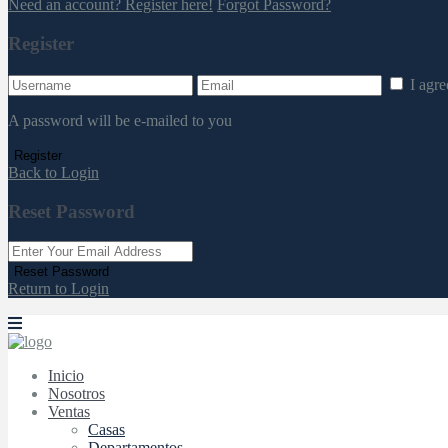
Need an account? Register here!
Forgot Password?
Register
I agr
A password will be e-mailed to you
Register
Back to Login
Reset Password
Reset Password
Return to Login
Inicio
Nosotros
Ventas
Casas
Departamentos