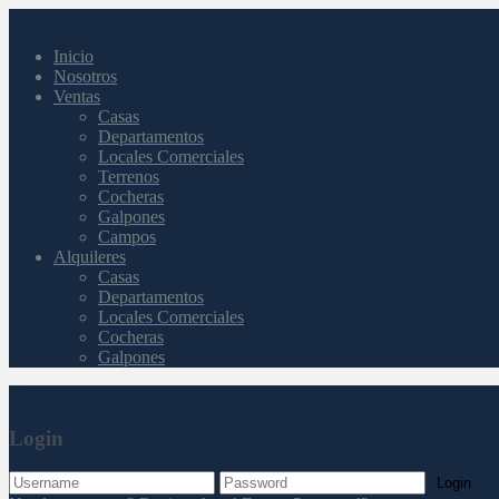
Inicio
Nosotros
Ventas
Casas
Departamentos
Locales Comerciales
Terrenos
Cocheras
Galpones
Campos
Alquileres
Casas
Departamentos
Locales Comerciales
Cocheras
Galpones
Login
Login