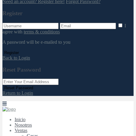
Need an account? Register here!
Forgot Password?
Register
I
agree with
terms & conditions
A password will be e-mailed to you
Register
Back to Login
Reset Password
Reset Password
Return to Login
Inicio
Nosotros
Ventas
Casas