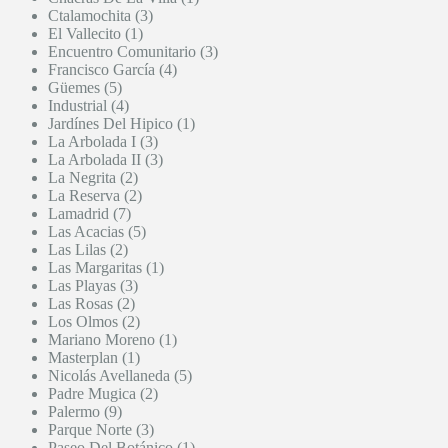
Ctalamochita (3)
El Vallecito (1)
Encuentro Comunitario (3)
Francisco García (4)
Güemes (5)
Industrial (4)
Jardínes Del Hipico (1)
La Arbolada I (3)
La Arbolada II (3)
La Negrita (2)
La Reserva (2)
Lamadrid (7)
Las Acacias (5)
Las Lilas (2)
Las Margaritas (1)
Las Playas (3)
Las Rosas (2)
Los Olmos (2)
Mariano Moreno (1)
Masterplan (1)
Nicolás Avellaneda (5)
Padre Mugica (2)
Palermo (9)
Parque Norte (3)
Paseo Del Botánico (1)