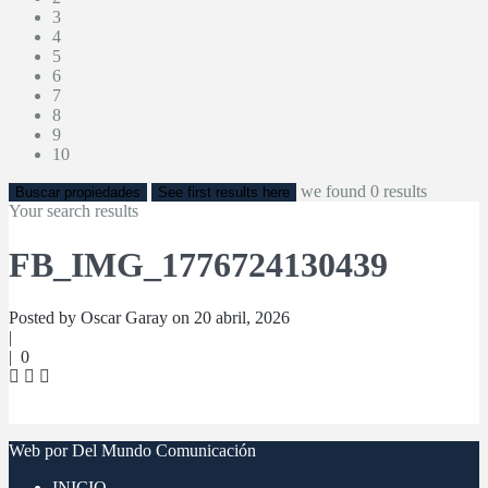
3
4
5
6
7
8
9
10
we found
0
results
Buscar propiedades
See first results here
Your search results
FB_IMG_1776724130439
Posted by Oscar Garay on 20 abril, 2026
|
|
0
Web por Del Mundo Comunicación
INICIO