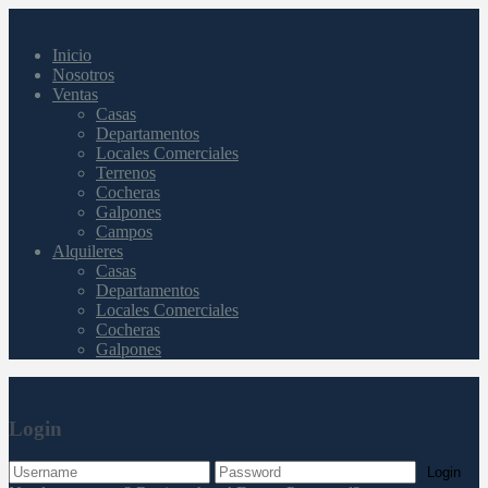
Inicio
Nosotros
Ventas
Casas
Departamentos
Locales Comerciales
Terrenos
Cocheras
Galpones
Campos
Alquileres
Casas
Departamentos
Locales Comerciales
Cocheras
Galpones
Login
Login